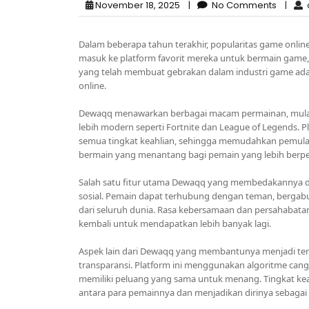
November 18, 2025
|
No Comments
|
Dalam beberapa tahun terakhir, popularitas game onlin
masuk ke platform favorit mereka untuk bermain game
yang telah membuat gebrakan dalam industri game ada
online.
Dewaqq menawarkan berbagai macam permainan, mulai d
lebih modern seperti Fortnite dan League of Legends. 
semua tingkat keahlian, sehingga memudahkan pemula 
bermain yang menantang bagi pemain yang lebih berp
Salah satu fitur utama Dewaqq yang membedakannya dar
sosial. Pemain dapat terhubung dengan teman, berga
dari seluruh dunia. Rasa kebersamaan dan persahaba
kembali untuk mendapatkan lebih banyak lagi.
Aspek lain dari Dewaqq yang membantunya menjadi ter
transparansi. Platform ini menggunakan algoritme can
memiliki peluang yang sama untuk menang. Tingkat k
antara para pemainnya dan menjadikan dirinya sebagai