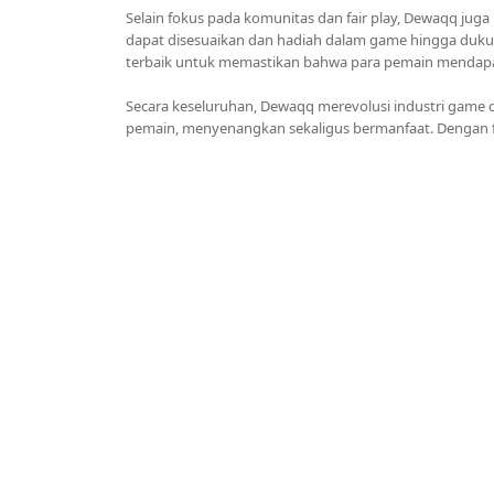
Selain fokus pada komunitas dan fair play, Dewaqq jug
dapat disesuaikan dan hadiah dalam game hingga duk
terbaik untuk memastikan bahwa para pemain mendap
Secara keseluruhan, Dewaqq merevolusi industri gam
pemain, menyenangkan sekaligus bermanfaat. Dengan f
menjadi platform pilihan bagi para gamer di seluruh 
dengan revolusi dan merasakan masa depan game onlin
Tags:
pkv games
Post
Ikuti Aksinya: Fitur dan Manfaat Unggulan Lintasanq
navigation