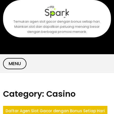
Skip
to
content
Temukan agen slot gacor dengan bonus setiap hari.
Mainkan slot dan dapatkan peluang menang besar
dengan berbagai promosi menarik.
MENU
Category:
Casino
Daftar Agen Slot Gacor dengan Bonus Setiap Hari