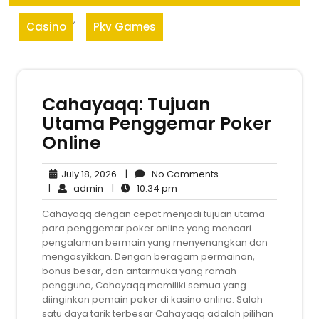
,
Casino
Pkv Games
Cahayaqq: Tujuan
Utama Penggemar Poker
Online
July
No
July 18, 2026
|
No Comments
admin
18,
10:34
Comments
|
admin
|
10:34 pm
2026
pm
Cahayaqq dengan cepat menjadi tujuan utama
para penggemar poker online yang mencari
pengalaman bermain yang menyenangkan dan
mengasyikkan. Dengan beragam permainan,
bonus besar, dan antarmuka yang ramah
pengguna, Cahayaqq memiliki semua yang
diinginkan pemain poker di kasino online. Salah
satu daya tarik terbesar Cahayaqq adalah pilihan