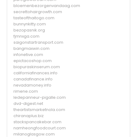
bloemenbezorgenvandaag.com
secrettohairgrowth.com
tasteofthaitogo.com
bunnynkitty.com
bezopasnik.org
fjmnxga.com
saigonstartransport.com
bangmaxwin.com
infonetive.com
epictacoshop.com
biopuraskinserum.com
californiafinances.info
canadafinance.info
nevadamoney.info
rimene.com
ledepanneur-pigalle.com
dvd-digest.net
theartistsmarketnola.com
chiranaplus.biz
stackspancakebar.com
namheongfoodcourt.com
milanoglasgow.com