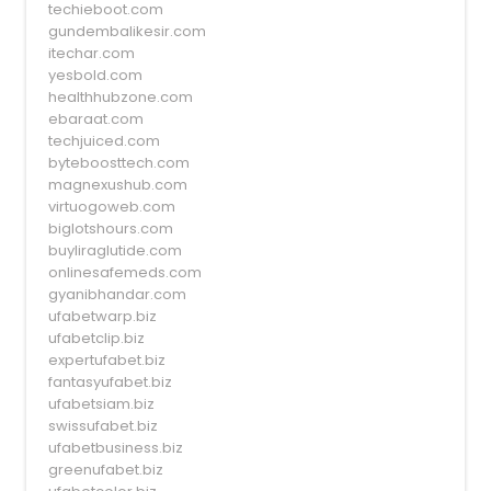
techieboot.com
gundembalikesir.com
itechar.com
yesbold.com
healthhubzone.com
ebaraat.com
techjuiced.com
byteboosttech.com
magnexushub.com
virtuogoweb.com
biglotshours.com
buyliraglutide.com
onlinesafemeds.com
gyanibhandar.com
ufabetwarp.biz
ufabetclip.biz
expertufabet.biz
fantasyufabet.biz
ufabetsiam.biz
swissufabet.biz
ufabetbusiness.biz
greenufabet.biz