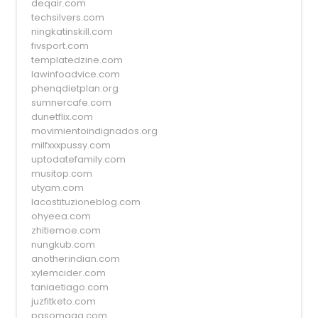
deqair.com
techsilvers.com
ningkatinskill.com
fivsport.com
templatedzine.com
lawinfoadvice.com
phenqdietplan.org
sumnercafe.com
dunetflix.com
movimientoindignados.org
milfxxxpussy.com
uptodatefamily.com
musitop.com
utyam.com
lacostituzioneblog.com
ohyeea.com
zhitiemoe.com
nungkub.com
anotherindian.com
xylemcider.com
taniaetiago.com
juzfitketo.com
pasomaga.com