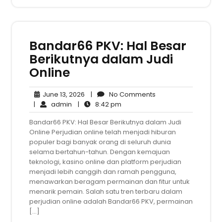
Bandar66 PKV: Hal Besar
Berikutnya dalam Judi
Online
June
No
June 13, 2026
|
No Comments
admin
13,
8:42
Comments
|
admin
|
8:42 pm
2026
pm
Bandar66 PKV: Hal Besar Berikutnya dalam Judi
Online Perjudian online telah menjadi hiburan
populer bagi banyak orang di seluruh dunia
selama bertahun-tahun. Dengan kemajuan
teknologi, kasino online dan platform perjudian
menjadi lebih canggih dan ramah pengguna,
menawarkan beragam permainan dan fitur untuk
menarik pemain. Salah satu tren terbaru dalam
perjudian online adalah Bandar66 PKV, permainan
[…]