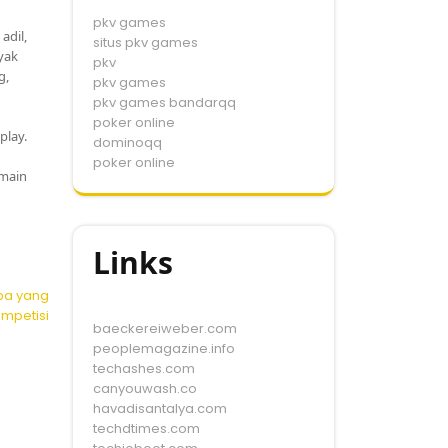
pkv games
adil,
situs pkv games
yak
pkv
g,
pkv games
pkv games bandarqq
poker online
play.
dominoqq
n
poker online
emain
Links
pa yang
mpetisi
baeckereiweber.com
peoplemagazine.info
techashes.com
canyouwash.co
havadisantalya.com
techdtimes.com