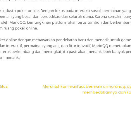
dustri poker online. Dengan fokus pada interaksi sosial, permainan yang 
s pemain yang besar dan berdedikasi dari seluruh dunia. Karena semakin ban
oleh MarioQQ, kemungkinan platform akan terus tumbuh dan berkemban
 ruang poker online.
oker online dengan menawarkan pendekatan baru dan menarik untuk game
n interaktif, permainan yang adil, dan fitur inovatif, MarioQQ menetapka
rm terus berkembang dan meningkat, itu pasti akan menarik lebih banyak p
an menarik.
itus
Meruntuhkan manfaat bermain di murahqq: a
membedakannya dari ko