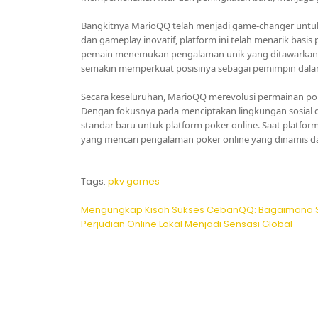
Bangkitnya MarioQQ telah menjadi game-changer untuk in
dan gameplay inovatif, platform ini telah menarik basi
pemain menemukan pengalaman unik yang ditawarkan 
semakin memperkuat posisinya sebagai pemimpin dalam
Secara keseluruhan, MarioQQ merevolusi permainan p
Dengan fokusnya pada menciptakan lingkungan sosial da
standar baru untuk platform poker online. Saat platfo
yang mencari pengalaman poker online yang dinamis d
Tags:
pkv games
Post
Mengungkap Kisah Sukses CebanQQ: Bagaimana S
Perjudian Online Lokal Menjadi Sensasi Global
navigation