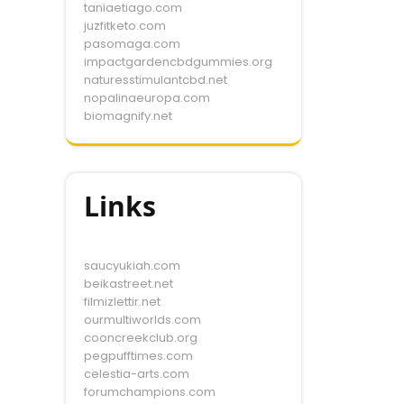
taniaetiago.com
juzfitketo.com
pasomaga.com
impactgardencbdgummies.org
naturesstimulantcbd.net
nopalinaeuropa.com
biomagnify.net
Links
saucyukiah.com
beikastreet.net
filmizlettir.net
ourmultiworlds.com
cooncreekclub.org
pegpufftimes.com
celestia-arts.com
forumchampions.com