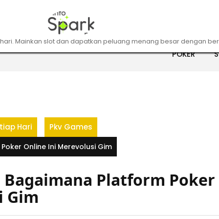
HOME
PKV GAMES
SLOT
CASI
hari. Mainkan slot dan dapatkan peluang menang besar dengan be
POKER
S
iap Hari
Pkv Games
oker Online Ini Merevolusi Gim
: Bagaimana Platform Poker
i Gim