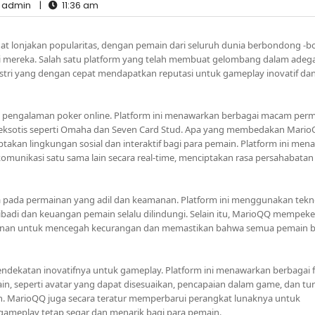
admin
|
11:36 am
ihat lonjakan popularitas, dengan pemain dari seluruh dunia berbondong -
egi mereka. Salah satu platform yang telah membuat gelombang dalam adeg
dustri yang dengan cepat mendapatkan reputasi untuk gameplay inovatif da
i pengalaman poker online. Platform ini menawarkan berbagai macam perm
bih eksotis seperti Omaha dan Seven Card Stud. Apa yang membedakan Mario
ptakan lingkungan sosial dan interaktif bagi para pemain. Platform ini men
unikasi satu sama lain secara real-time, menciptakan rasa persahabatan
a pada permainan yang adil dan keamanan. Platform ini menggunakan tekn
badi dan keuangan pemain selalu dilindungi. Selain itu, MarioQQ mempeke
nan untuk mencegah kecurangan dan memastikan bahwa semua pemain 
endekatan inovatifnya untuk gameplay. Platform ini menawarkan berbagai f
, seperti avatar yang dapat disesuaikan, pencapaian dalam game, dan t
MarioQQ juga secara teratur memperbarui perangkat lunaknya untuk
gameplay tetap segar dan menarik bagi para pemain.