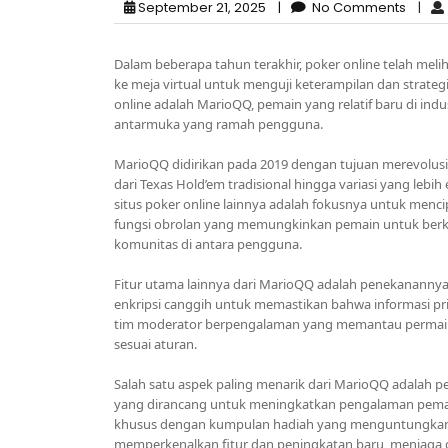
September 21, 2025
|
No Comments
|
Dalam beberapa tahun terakhir, poker online telah mel
ke meja virtual untuk menguji keterampilan dan strat
online adalah MarioQQ, pemain yang relatif baru di in
antarmuka yang ramah pengguna.
MarioQQ didirikan pada 2019 dengan tujuan merevolus
dari Texas Hold’em tradisional hingga variasi yang le
situs poker online lainnya adalah fokusnya untuk menci
fungsi obrolan yang memungkinkan pemain untuk berkom
komunitas di antara pengguna.
Fitur utama lainnya dari MarioQQ adalah penekananny
enkripsi canggih untuk memastikan bahwa informasi pri
tim moderator berpengalaman yang memantau permai
sesuai aturan.
Salah satu aspek paling menarik dari MarioQQ adalah p
yang dirancang untuk meningkatkan pengalaman pemain
khusus dengan kumpulan hadiah yang menguntungkan. 
memperkenalkan fitur dan peningkatan baru, menjaga 