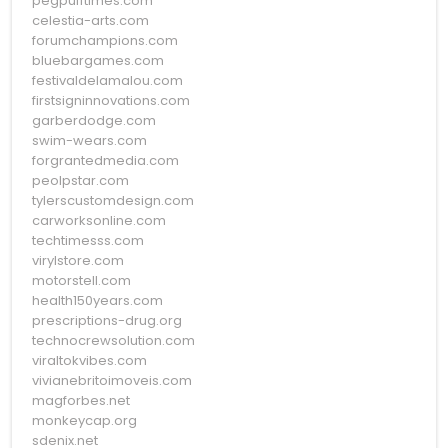
pegpufftimes.com
celestia-arts.com
forumchampions.com
bluebargames.com
festivaldelamalou.com
firstsigninnovations.com
garberdodge.com
swim-wears.com
forgrantedmedia.com
peolpstar.com
tylerscustomdesign.com
carworksonline.com
techtimesss.com
virylstore.com
motorstell.com
health150years.com
prescriptions-drug.org
technocrewsolution.com
viraltokvibes.com
vivianebritoimoveis.com
magforbes.net
monkeycap.org
sdenix.net