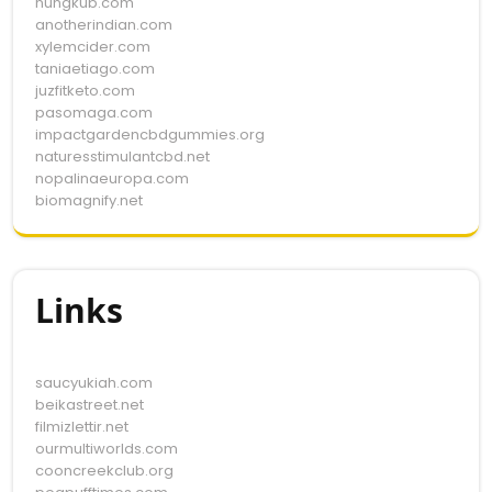
nungkub.com
anotherindian.com
xylemcider.com
taniaetiago.com
juzfitketo.com
pasomaga.com
impactgardencbdgummies.org
naturesstimulantcbd.net
nopalinaeuropa.com
biomagnify.net
Links
saucyukiah.com
beikastreet.net
filmizlettir.net
ourmultiworlds.com
cooncreekclub.org