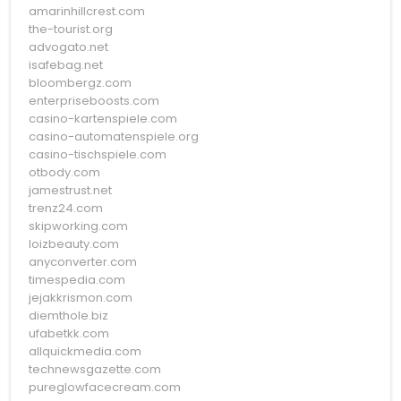
amarinhillcrest.com
the-tourist.org
advogato.net
isafebag.net
bloombergz.com
enterpriseboosts.com
casino-kartenspiele.com
casino-automatenspiele.org
casino-tischspiele.com
otbody.com
jamestrust.net
trenz24.com
skipworking.com
loizbeauty.com
anyconverter.com
timespedia.com
jejakkrismon.com
diemthole.biz
ufabetkk.com
allquickmedia.com
technewsgazette.com
pureglowfacecream.com