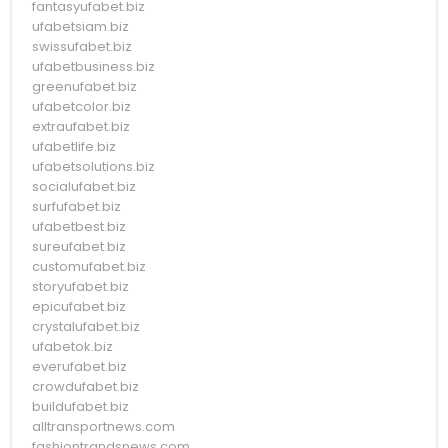
fantasyufabet.biz
ufabetsiam.biz
swissufabet.biz
ufabetbusiness.biz
greenufabet.biz
ufabetcolor.biz
extraufabet.biz
ufabetlife.biz
ufabetsolutions.biz
socialufabet.biz
surfufabet.biz
ufabetbest.biz
sureufabet.biz
customufabet.biz
storyufabet.biz
epicufabet.biz
crystalufabet.biz
ufabetok.biz
everufabet.biz
crowdufabet.biz
buildufabet.biz
alltransportnews.com
fashiontrandsnews.com