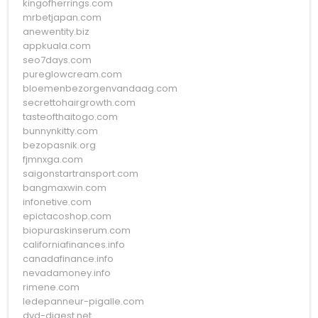
kingofherrings.com
mrbetjapan.com
anewentity.biz
appkuala.com
seo7days.com
pureglowcream.com
bloemenbezorgenvandaag.com
secrettohairgrowth.com
tasteofthaitogo.com
bunnynkitty.com
bezopasnik.org
fjmnxga.com
saigonstartransport.com
bangmaxwin.com
infonetive.com
epictacoshop.com
biopuraskinserum.com
californiafinances.info
canadafinance.info
nevadamoney.info
rimene.com
ledepanneur-pigalle.com
dvd-digest.net