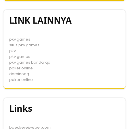
LINK LAINNYA
pkv games
situs pkv games
pkv
pkv games
pkv games bandarqq
poker online
dominoqq
poker online
Links
baeckereiweber.com