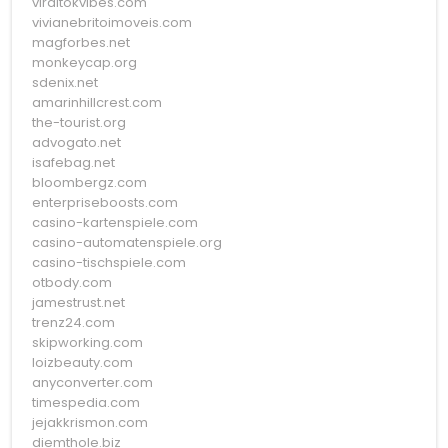
viraltokvibes.com
vivianebritoimoveis.com
magforbes.net
monkeycap.org
sdenix.net
amarinhillcrest.com
the-tourist.org
advogato.net
isafebag.net
bloombergz.com
enterpriseboosts.com
casino-kartenspiele.com
casino-automatenspiele.org
casino-tischspiele.com
otbody.com
jamestrust.net
trenz24.com
skipworking.com
loizbeauty.com
anyconverter.com
timespedia.com
jejakkrismon.com
diemthole.biz