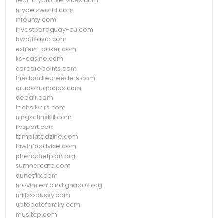
real-crypto-services.com
mypetzworld.com
infounty.com
investparaguay-eu.com
bwc88asia.com
extrem-poker.com
ks-casino.com
carcarepoints.com
thedoodlebreeders.com
grupohugodias.com
deqair.com
techsilvers.com
ningkatinskill.com
fivsport.com
templatedzine.com
lawinfoadvice.com
phenqdietplan.org
sumnercafe.com
dunetflix.com
movimientoindignados.org
milfxxxpussy.com
uptodatefamily.com
musitop.com