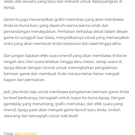
selalu ada sesuatu yang baru dan menarik untuk diperjuangkan di
Ajoqq.
Game ini juga menampilkan grafis memukau yang akan membawa
Anda ke dunia baru yang dipenuhi warna-warna cerah dan
pemandangan menakjubkan. Perhatian terhadap detail dalam desain
game ini sungguh luar biasa, menjadikannya visual yang memanjakan
mata yang akan membuat Anda terpesona dari awal hingga akhir.
Dan jangan lupakan efek suara imersif yang akan membawa Anda ke
tengah aksi. Dari suara ledakan hingga deru mesin, setiap suara di
Ajoqq dibuat dengan cermat untuk meningkatkan pengalaman
bermain game dan membuat Anda merasa benar-benar menjadi
bagian dari permainan.
Jadi, jika Anda siap untuk membawa pengalaman bermain game Anda
ke level berikutnya, bersiaplah untuk terjun ke dunia Ajoqq. Dengan
gameplay yang menantang, grafis memukau, dan efek suara yang
imersif, Ajoqq pasti akan menjadi game favorit baru Anda. Unduh
sekarang dan bersiaplah untuk naik level!
Tags:
pkv games