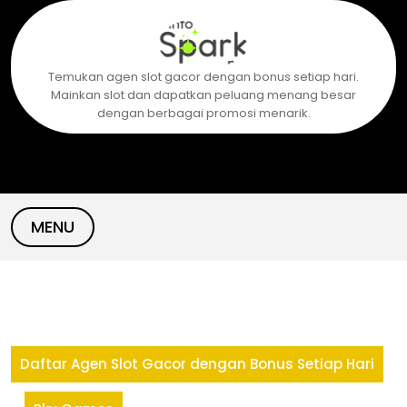
Skip
to
content
Temukan agen slot gacor dengan bonus setiap hari.
Mainkan slot dan dapatkan peluang menang besar
dengan berbagai promosi menarik.
MENU
Daftar Agen Slot Gacor dengan Bonus Setiap Hari