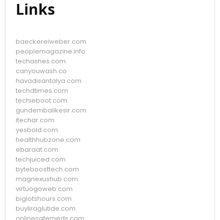
Links
baeckereiweber.com
peoplemagazine.info
techashes.com
canyouwash.co
havadisantalya.com
techdtimes.com
techieboot.com
gundembalikesir.com
itechar.com
yesbold.com
healthhubzone.com
ebaraat.com
techjuiced.com
byteboosttech.com
magnexushub.com
virtuogoweb.com
biglotshours.com
buyliraglutide.com
onlinesafemeds.com