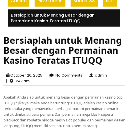
Casino
Pkv Games
Sbobet88
Slot
Bersiaplah untuk Menang Besar dengan
Permainan Kasino Teratas ITUQQ
Bersiaplah untuk Menang
Besar dengan Permainan
Kasino Teratas ITUQQ
October 20, 2025
|
No Comments
|
admin
|
7:47 am
Apakah Anda siap untuk menang besar dengan permainan kasino top
ITUQQ? Jika ya, maka Anda beruntung! ITUQQ adalah kasino online
terkemuka yang menawarkan berbagai macam permainan menarik
untuk dinikmati para pemain. Dari permainan meja klasik seperti
blackjack dan roulette hingga mesin slot populer dan permainan dealer
langsung, ITUQQ memiliki sesuatu untuk semua orang.