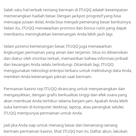
Salah satu hal terbaik tentang bermain di ITUQQ adalah kesempatan
memenangkan hadiah besar. Dengan jackpot progresif yang bisa
mencapai jutaan dolar, Anda bisa menjadi pemenang besar berikutnya.
Selain itu, ITUQQ menawarkan promosi dan bonus rutin yang dapat
membantu meningkatkan kemenangan Anda lebih jauh lagi.
Selain potensi kemenangan besar, ITUQQ juga menawarkan
lingkungan permainan yang aman dan terjamin. Situs ini dilisensikan
dan diatur oleh otoritas terkait, memastikan bahwa informasi pribadi
dan keuangan Anda selalu terlindungi. Ditambah lagi, ITUQQ
menggunakan teknologi enkripsi terbaru untuk melindungi data Anda,
memberi Anda ketenangan pikiran saat bermain.
Permainan kasino top ITUQQ dirancang untuk menyenangkan dan
mengasyikkan, dengan grafis berkualitas tinggi dan efek suara yang
akan membuat Anda terhibur selama berjam-jam. Apakah Anda lebih
suka bermain di komputer desktop, laptop, atau perangkat seluler,
ITUQQ mempunyai permainan untuk Anda.
Jadi jika Anda siap untuk menang besar dan bersenang-senang
bermain permainan kasino, lihat ITUQQ hari ini. Daftar akun, lakukan