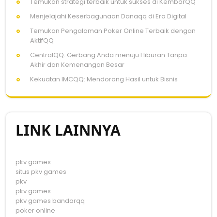
Temukan strategi terbaik untuk sukses di KembarQQ
Menjelajahi Keserbagunaan Danaqq di Era Digital
Temukan Pengalaman Poker Online Terbaik dengan
AktifQQ
CentralQQ: Gerbang Anda menuju Hiburan Tanpa
Akhir dan Kemenangan Besar
Kekuatan IMCQQ: Mendorong Hasil untuk Bisnis
LINK LAINNYA
pkv games
situs pkv games
pkv
pkv games
pkv games bandarqq
poker online