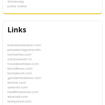
dominoqq
poker online
Links
baeckereiweber.com
peoplemagazine.info
techashes.com
canyouwash.co
havadisantalya.com
techdtimes.com
techieboot.com
gundembalikesir.com
itechar.com
yesbold.com
healthhubzone.com
ebaraat.com
techjuiced.com