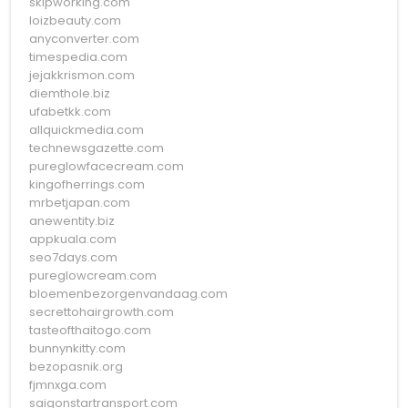
skipworking.com
loizbeauty.com
anyconverter.com
timespedia.com
jejakkrismon.com
diemthole.biz
ufabetkk.com
allquickmedia.com
technewsgazette.com
pureglowfacecream.com
kingofherrings.com
mrbetjapan.com
anewentity.biz
appkuala.com
seo7days.com
pureglowcream.com
bloemenbezorgenvandaag.com
secrettohairgrowth.com
tasteofthaitogo.com
bunnynkitty.com
bezopasnik.org
fjmnxga.com
saigonstartransport.com