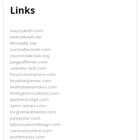
Links
saucyukiah.com
beikastreet.net
filmizlettir.net
ourmultiworlds.com
cooncreekclub.org
pegpufftimes.com
celestia-arts.com
forumchampions.com
bluebargames.com
festivaldelamalou.com
firstsigninnovations.com
garberdodge.com
swim-wears.com
forgrantedmedia.com
peolpstar.com
tylerscustomdesign.com
carworksonline.com
techtimesss.com