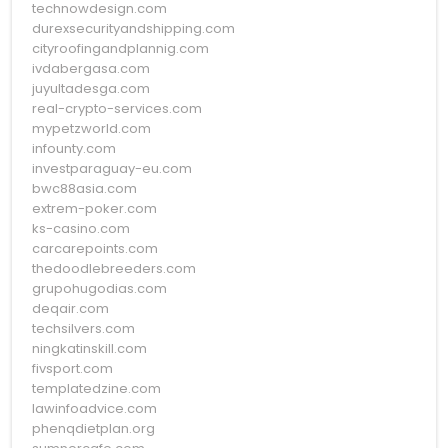
technowdesign.com
durexsecurityandshipping.com
cityroofingandplannig.com
ivdabergasa.com
juyultadesga.com
real-crypto-services.com
mypetzworld.com
infounty.com
investparaguay-eu.com
bwc88asia.com
extrem-poker.com
ks-casino.com
carcarepoints.com
thedoodlebreeders.com
grupohugodias.com
deqair.com
techsilvers.com
ningkatinskill.com
fivsport.com
templatedzine.com
lawinfoadvice.com
phenqdietplan.org