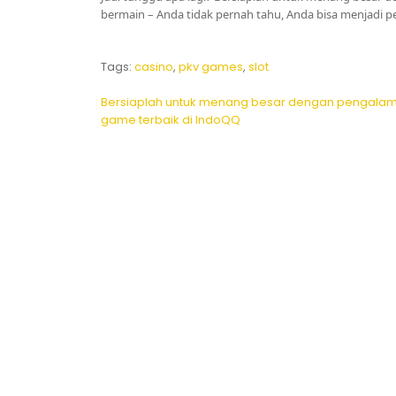
bermain – Anda tidak pernah tahu, Anda bisa menjadi 
Tags:
casino
,
pkv games
,
slot
Post
Bersiaplah untuk menang besar dengan pengala
game terbaik di IndoQQ
navigation