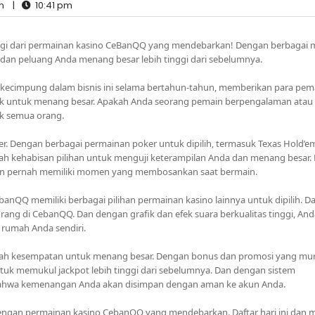
n
|
10:41 pm
 lagi dari permainan kasino CeBanQQ yang mendebarkan! Dengan berbagai
 dan peluang Anda menang besar lebih tinggi dari sebelumnya.
rkecimpung dalam bisnis ini selama bertahun-tahun, memberikan para pem
k untuk menang besar. Apakah Anda seorang pemain berpengalaman atau 
uk semua orang.
r. Dengan berbagai permainan poker untuk dipilih, termasuk Texas Hold’e
nah kehabisan pilihan untuk menguji keterampilan Anda dan menang besar.
akan pernah memiliki momen yang membosankan saat bermain.
anQQ memiliki berbagai pilihan permainan kasino lainnya untuk dipilih. Da
 orang di CebanQQ. Dan dengan grafik dan efek suara berkualitas tinggi, An
 rumah Anda sendiri.
alah kesempatan untuk menang besar. Dengan bonus dan promosi yang mur
tuk memukul jackpot lebih tinggi dari sebelumnya. Dan dengan sistem
bahwa kemenangan Anda akan disimpan dengan aman ke akun Anda.
dengan permainan kasino CebanQQ yang mendebarkan. Daftar hari ini dan m