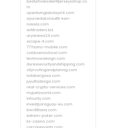
bestwholesalenfljerseysshop.co
m
openlivinglabdays14.com
ayurvedakonsultti-kari-
nokela.com
antitraders.biz
aryanews24.com
xscape-it.com
777azino-mobile.com
cobbseniorbowl.com
technowdesign.com
durexsecurityandshipping.com
cityroofingandplannig.com
ivdabergasa.com
juyultadesga.com
real-crypto-services.com
mypetzworld.com
infounty.com
investparaguay-eu.com
bwc88asia.com
extrem-poker.com
ks-casino.com
carcarepoints.com