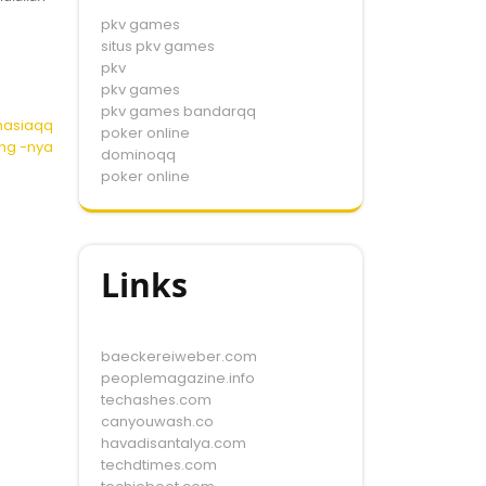
pkv games
situs pkv games
pkv
pkv games
pkv games bandarqq
ahasiaqq
poker online
ng -nya
dominoqq
poker online
Links
baeckereiweber.com
peoplemagazine.info
techashes.com
canyouwash.co
havadisantalya.com
techdtimes.com