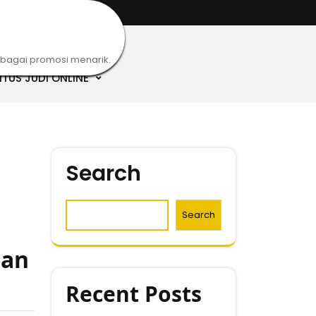
NO
SBOBET88
rbagai promosi menarik.
ITUS JUDI ONLINE
Search
Search
nan
Recent Posts