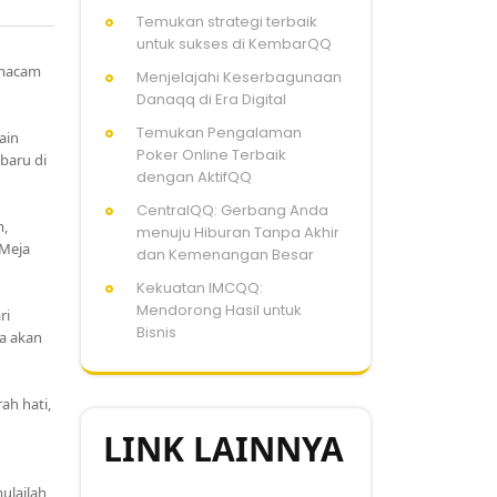
Temukan strategi terbaik
untuk sukses di KembarQQ
 macam
Menjelajahi Keserbagunaan
Danaqq di Era Digital
Temukan Pengalaman
ain
Poker Online Terbaik
baru di
dengan AktifQQ
CentralQQ: Gerbang Anda
m,
menuju Hiburan Tanpa Akhir
 Meja
dan Kemenangan Besar
Kekuatan IMCQQ:
Mendorong Hasil untuk
ri
Bisnis
da akan
ah hati,
LINK LAINNYA
ulailah