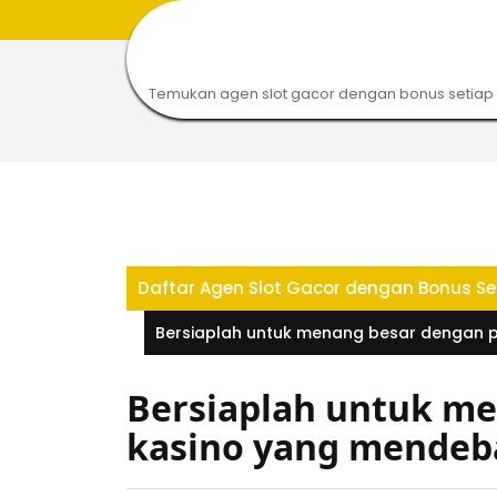
Skip
to
content
Temukan agen slot gacor dengan bonus setiap 
Daftar Agen Slot Gacor dengan Bonus Set
Bersiaplah untuk menang besar dengan
Bersiaplah untuk m
kasino yang mende