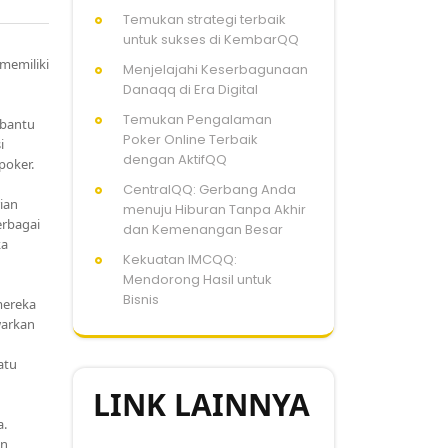
Temukan strategi terbaik
untuk sukses di KembarQQ
memiliki
Menjelajahi Keserbagunaan
Danaqq di Era Digital
Temukan Pengalaman
mbantu
Poker Online Terbaik
i
dengan AktifQQ
poker.
CentralQQ: Gerbang Anda
ian
menuju Hiburan Tanpa Akhir
erbagai
dan Kemenangan Besar
ka
Kekuatan IMCQQ:
Mendorong Hasil untuk
Bisnis
mereka
warkan
atu
LINK LAINNYA
a.
an