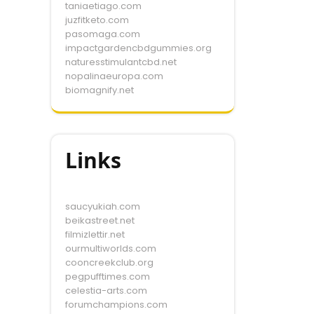
taniaetiago.com
juzfitketo.com
pasomaga.com
impactgardencbdgummies.org
naturesstimulantcbd.net
nopalinaeuropa.com
biomagnify.net
Links
saucyukiah.com
beikastreet.net
filmizlettir.net
ourmultiworlds.com
cooncreekclub.org
pegpufftimes.com
celestia-arts.com
forumchampions.com