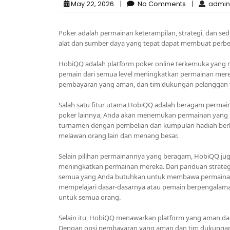
May 22, 2026
|
No Comments
|
admin
Poker adalah permainan keterampilan, strategi, dan se
alat dan sumber daya yang tepat dapat membuat perbed
HobiQQ adalah platform poker online terkemuka yan
pemain dari semua level meningkatkan permainan mer
pembayaran yang aman, dan tim dukungan pelanggan y
Salah satu fitur utama HobiQQ adalah beragam permain
poker lainnya, Anda akan menemukan permainan yang se
turnamen dengan pembelian dan kumpulan hadiah ber
melawan orang lain dan menang besar.
Selain pilihan permainannya yang beragam, HobiQQ j
meningkatkan permainan mereka. Dari panduan strategi
semua yang Anda butuhkan untuk membawa permainan p
mempelajari dasar-dasarnya atau pemain berpengalam
untuk semua orang.
Selain itu, HobiQQ menawarkan platform yang aman dan
Dengan opsi pembayaran yang aman dan tim dukungan 