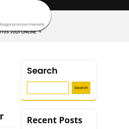
NO
SBOBET88
rbagai promosi menarik.
ITUS JUDI ONLINE
Search
Search
r
Recent Posts