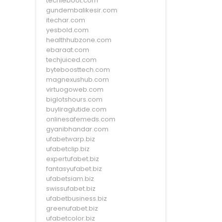
techieboot.com
gundembalikesir.com
itechar.com
yesbold.com
healthhubzone.com
ebaraat.com
techjuiced.com
byteboosttech.com
magnexushub.com
virtuogoweb.com
biglotshours.com
buyliraglutide.com
onlinesafemeds.com
gyanibhandar.com
ufabetwarp.biz
ufabetclip.biz
expertufabet.biz
fantasyufabet.biz
ufabetsiam.biz
swissufabet.biz
ufabetbusiness.biz
greenufabet.biz
ufabetcolor.biz