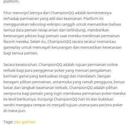
platform.
Fitur menonjol lainnya dari ChampionQQ adalah komitmennya
terhadap permainan yang adil dan keamanan. Platform ini
menggunakan teknologi enkripsi canggih untuk memastikan bahwa
semua data pemain tetap aman dan terlindungi, memberikan
ketenangan pikiran bagi pemain saat mereka menikmati permainan
favorit mereka. Selain itu, ChampionQQ secara teratur memantau
gameplay untuk mencegah kecurangan dan memastikan kesetaraan
bagi semua pemain.
Secara keseluruhan, ChampionQQ adalah tujuan permainan online
terbaik bagi para penggemar poker yang mencari pengalaman
bermain game yang berkualitas tinggi dan mendalam. Dengan
beragam pilihan permainan, antarmuka yang ramah pengguna, bonus
besar, dan langkah keamanan terbaik, ChampionQQ adalah pilihan
sempurna bagi pemain yang ingin membawa permainan poker mereka
ke level berikutnya. Kunjungi ChampionQQ hari ini dan buktikan
sendiri mengapa tempat ini menjadi tujuan utama para pecinta poker
di mana pun.
Tags:
pkv games