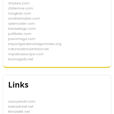
ohyeea.com
zhitiemoe.com
nungkub.com
anotherindian.com
xylemcider.com
taniaetiago.com
juzfitketo.com
pasomaga.com
impactgardencbdgummies.org
naturesstimulantcbd.net
nopalinaeuropa.com
biomagnify.net
Links
saucyukiah.com
beikastreet.net
filmizlettir.net