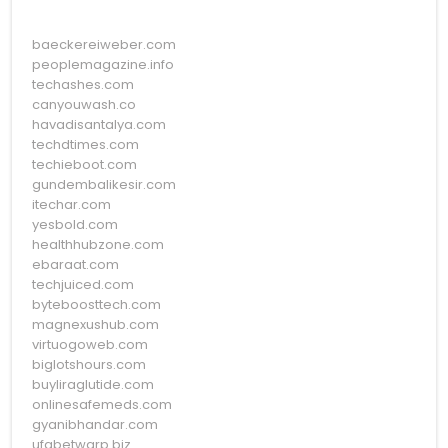
baeckereiweber.com
peoplemagazine.info
techashes.com
canyouwash.co
havadisantalya.com
techdtimes.com
techieboot.com
gundembalikesir.com
itechar.com
yesbold.com
healthhubzone.com
ebaraat.com
techjuiced.com
byteboosttech.com
magnexushub.com
virtuogoweb.com
biglotshours.com
buyliraglutide.com
onlinesafemeds.com
gyanibhandar.com
ufabetwarp.biz