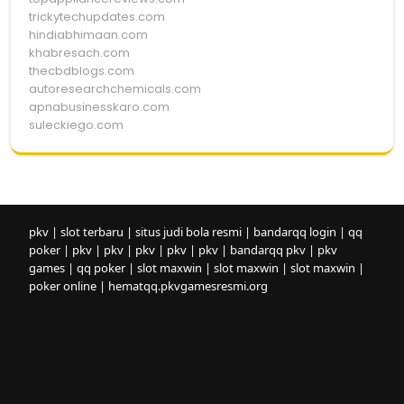
trickytechupdates.com
hindiabhimaan.com
khabresach.com
thecbdblogs.com
autoresearchchemicals.com
apnabusinesskaro.com
suleckiego.com
pkv
|
slot terbaru
|
situs judi bola resmi
|
bandarqq login
|
qq
poker
|
pkv
|
pkv
|
pkv
|
pkv
|
pkv
|
bandarqq pkv
|
pkv
games
|
qq poker
|
slot maxwin
|
slot maxwin
|
slot maxwin
|
poker online
|
hematqq.pkvgamesresmi.org