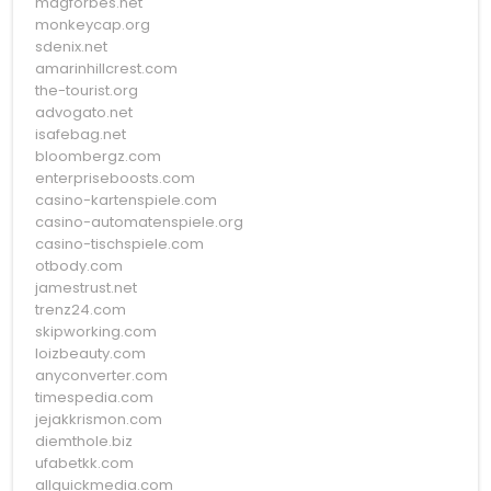
magforbes.net
monkeycap.org
sdenix.net
amarinhillcrest.com
the-tourist.org
advogato.net
isafebag.net
bloombergz.com
enterpriseboosts.com
casino-kartenspiele.com
casino-automatenspiele.org
casino-tischspiele.com
otbody.com
jamestrust.net
trenz24.com
skipworking.com
loizbeauty.com
anyconverter.com
timespedia.com
jejakkrismon.com
diemthole.biz
ufabetkk.com
allquickmedia.com