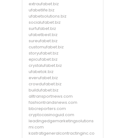
extraufabet.biz
ufabetlife.biz
ufabetsolutions.biz
socialufabet.biz
surfufabet.biz
ufabetbest.biz
sureufabet.biz
customufabet.biz
storyufabet.biz
epicufabet.biz
crystalufabet.biz
ufabetok.biz
everufabet.biz
crowdufabet.biz
buildufabet.biz
alltransportnews.com
fashiontrandsnews.com
bbcreporters.com
cryptocasinoguid.com
leadingedgemarketingsolutions
mi.com
kastratigeneralcontractinginc.co