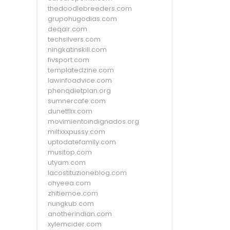
thedoodlebreeders.com
grupohugodias.com
deqair.com
techsilvers.com
ningkatinskill.com
fivsport.com
templatedzine.com
lawinfoadvice.com
phenqdietplan.org
sumnercafe.com
dunetflix.com
movimientoindignados.org
milfxxxpussy.com
uptodatefamily.com
musitop.com
utyam.com
lacostituzioneblog.com
ohyeea.com
zhitiemoe.com
nungkub.com
anotherindian.com
xylemcider.com