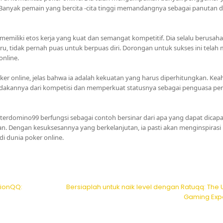
Banyak pemain yang bercita -cita tinggi memandangnya sebagai panutan 
memiliki etos kerja yang kuat dan semangat kompetitif. Dia selalu berusah
, tidak pernah puas untuk berpuas diri. Dorongan untuk sukses ini telah 
online.
 online, jelas bahwa ia adalah kekuatan yang harus diperhitungkan. Keah
edakannya dari kompetisi dan memperkuat statusnya sebagai penguasa pe
terdomino99 berfungsi sebagai contoh bersinar dari apa yang dapat dicapa
an. Dengan kesuksesannya yang berkelanjutan, ia pasti akan menginspirasi
i dunia poker online.
ionQQ:
Bersiaplah untuk naik level dengan Ratuqq: The 
Gaming Exp