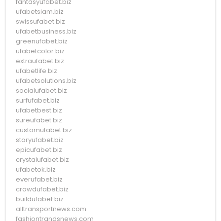
fantasyufabet.biz
ufabetsiam.biz
swissufabet.biz
ufabetbusiness.biz
greenufabet.biz
ufabetcolor.biz
extraufabet.biz
ufabetlife.biz
ufabetsolutions.biz
socialufabet.biz
surfufabet.biz
ufabetbest.biz
sureufabet.biz
customufabet.biz
storyufabet.biz
epicufabet.biz
crystalufabet.biz
ufabetok.biz
everufabet.biz
crowdufabet.biz
buildufabet.biz
alltransportnews.com
fashiontrandsnews.com