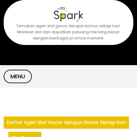
Skip
to
content
Temukan agen slot gacor dengan bonus setiap hari.
Mainkan slot dan dapatkan peluang menang besar
dengan berbagai promosi menarik.
MENU
Daftar Agen Slot Gacor dengan Bonus Setiap Hari