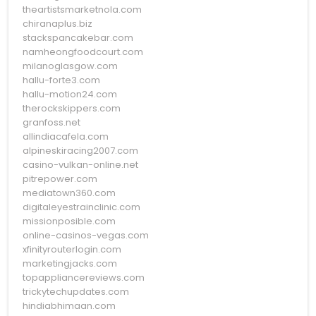
theartistsmarketnola.com
chiranaplus.biz
stackspancakebar.com
namheongfoodcourt.com
milanoglasgow.com
hallu-forte3.com
hallu-motion24.com
therockskippers.com
granfoss.net
allindiacafela.com
alpineskiracing2007.com
casino-vulkan-online.net
pitrepower.com
mediatown360.com
digitaleyestrainclinic.com
missionposible.com
online-casinos-vegas.com
xfinityrouterlogin.com
marketingjacks.com
topappliancereviews.com
trickytechupdates.com
hindiabhimaan.com