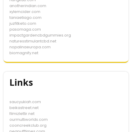
anotherindian.com
xylemcider.com
taniaetiago.com
juzfitketo.com
pasomaga.com
impactgardencbdgummies.org
naturesstimulantcbd.net
nopalinaeuropa.com
biomagnify.net
Links
saucyukiah.com
beikastreet.net
filmizlettir.net
ourmultiworlds.com
cooncreekclub.org
pegpufftimes.com