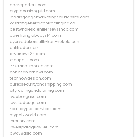
bbcreporters.com
cryptocasinoguid.com
leadingedgemarketingsolutionsmi.com
kastratigeneralcontractinginc.co
bestwholesalenfljerseysshop.com
openlivinglabdays14.com
ayurvedakonsultti-kari-nokela.com
antitraders.biz
aryanews24.com
xscape-it.com
777azino-mobile.com
cobbseniorbowl.com
technowdesign.com
durexsecurityandshipping.com
cityroofingandplannig.com
ivdabergasa.com
juyultadesga.com
real-crypto-services.com
mypetzworld.com
infounty.com
investparaguay-eu.com
bwc88asia.com