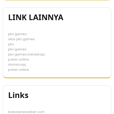
LINK LAINNYA
pkv games
situs pkv games
pkv
pkv games
pkv games bandarqq
poker online
dominoqq
poker online
Links
baeckereiweber.com