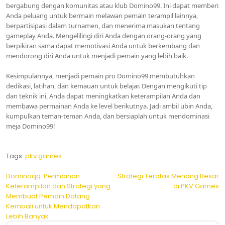
bergabung dengan komunitas atau klub Domino99. Ini dapat memberi
Anda peluang untuk bermain melawan pemain terampil lainnya,
berpartisipasi dalam turnamen, dan menerima masukan tentang
gameplay Anda. Mengelilingi diri Anda dengan orang-orang yang
berpikiran sama dapat memotivasi Anda untuk berkembang dan
mendorong diri Anda untuk menjadi pemain yang lebih baik.
Kesimpulannya, menjadi pemain pro Domino99 membutuhkan
dedikasi, latihan, dan kemauan untuk belajar. Dengan mengikuti tip
dan teknik ini, Anda dapat meningkatkan keterampilan Anda dan
membawa permainan Anda ke level berikutnya. Jadi ambil ubin Anda,
kumpulkan teman-teman Anda, dan bersiaplah untuk mendominasi
meja Domino99!
Tags:
pkv games
Post
Dominoqq: Permainan
Strategi Teratas Menang Besar
Keterampilan dan Strategi yang
di PKV Games
navigation
Membuat Pemain Datang
Kembali untuk Mendapatkan
Lebih Banyak