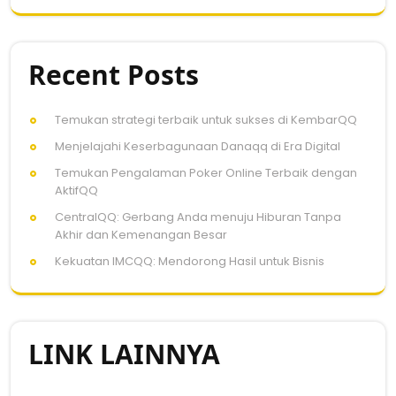
Recent Posts
Temukan strategi terbaik untuk sukses di KembarQQ
Menjelajahi Keserbagunaan Danaqq di Era Digital
Temukan Pengalaman Poker Online Terbaik dengan
AktifQQ
CentralQQ: Gerbang Anda menuju Hiburan Tanpa
Akhir dan Kemenangan Besar
Kekuatan IMCQQ: Mendorong Hasil untuk Bisnis
LINK LAINNYA