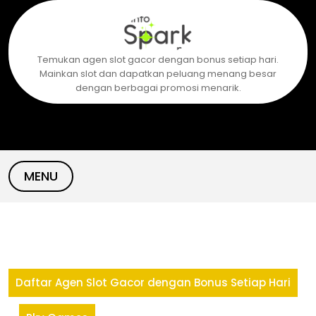
Skip
to
content
Temukan agen slot gacor dengan bonus setiap hari.
Mainkan slot dan dapatkan peluang menang besar
dengan berbagai promosi menarik.
MENU
Daftar Agen Slot Gacor dengan Bonus Setiap Hari