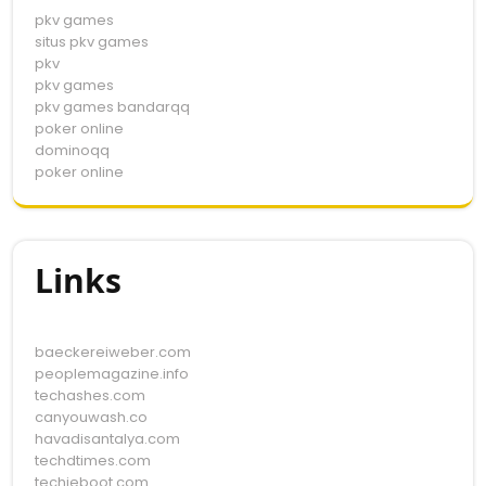
pkv games
situs pkv games
pkv
pkv games
pkv games bandarqq
poker online
dominoqq
poker online
Links
baeckereiweber.com
peoplemagazine.info
techashes.com
canyouwash.co
havadisantalya.com
techdtimes.com
techieboot.com