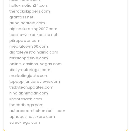
hallu-motion24.com
therockskippers.com
granfoss.net
allindiacafela.com
alpineskiracing2007.com
casino-vulkan-online.net
pitrepower.com
mediatown360.com
digitaleyestrainclinic.com
missionposible.com
online-casinos-vegas.com
xfinityrouterlogin.com
marketingjacks.com
topappliancereviews.com
trickytechupdates.com
hindiabhimaan.com
khabresach.com
thecbdblogs.com
autoresearchchemicals.com
apnabusinesskaro.com
suleckiego.com