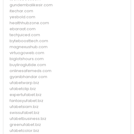
gundembalikesir.com
itechar.com
yesbold.com
healthhubzone.com
ebaraat.com
techjuiced.com
byteboosttech.com
magnexushub.com
virtuogoweb.com
biglotshours.com
buyliraglutide.com
onlinesafemeds.com
gyanibhandar.com
ufabetwarp.biz
ufabetclip.biz
expertufabet.biz
fantasyufabet.biz
ufabetsiam.biz
swissufabet.biz
ufabetbusiness.biz
greenufabet.biz
ufabetcolor.biz