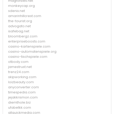
magforbes.net
monkeycap.org
sdenix.net
amarinhillcrest.com
the-tourist.org
advogato.net
isafebag.net
bloombergz.com
enterpriseboosts.com
casino-kartenspiele.com
casino-automatenspiele.org
casino-tischspiele.com
otbody.com
jamestrust.net
trenz24.com
skipworking.com
loizbeauty.com
anyconverter.com
timespedia.com
jejakkrismon.com
diemthole.biz
ufabetkk.com
allquickmedia.com