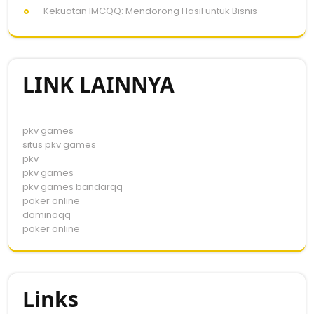
Kekuatan IMCQQ: Mendorong Hasil untuk Bisnis
LINK LAINNYA
pkv games
situs pkv games
pkv
pkv games
pkv games bandarqq
poker online
dominoqq
poker online
Links