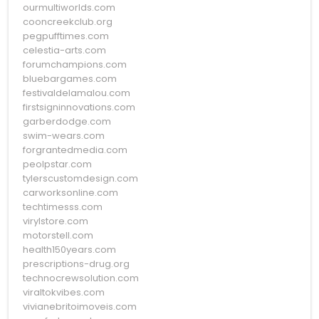
ourmultiworlds.com
cooncreekclub.org
pegpufftimes.com
celestia-arts.com
forumchampions.com
bluebargames.com
festivaldelamalou.com
firstsigninnovations.com
garberdodge.com
swim-wears.com
forgrantedmedia.com
peolpstar.com
tylerscustomdesign.com
carworksonline.com
techtimesss.com
virylstore.com
motorstell.com
health150years.com
prescriptions-drug.org
technocrewsolution.com
viraltokvibes.com
vivianebritoimoveis.com