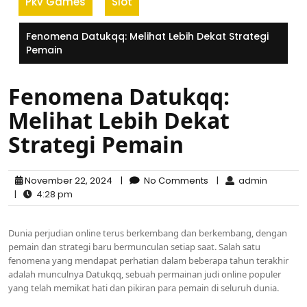
Pkv Games
Slot
Fenomena Datukqq: Melihat Lebih Dekat Strategi
Pemain
Fenomena Datukqq:
Melihat Lebih Dekat
Strategi Pemain
November 22, 2024
|
No Comments
|
admin
|
4:28 pm
Dunia perjudian online terus berkembang dan berkembang, dengan
pemain dan strategi baru bermunculan setiap saat. Salah satu
fenomena yang mendapat perhatian dalam beberapa tahun terakhir
adalah munculnya Datukqq, sebuah permainan judi online populer
yang telah memikat hati dan pikiran para pemain di seluruh dunia.