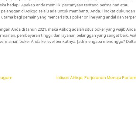
ka hadapi. Apakah Anda memiliki pertanyaan tentang permainan atau
elanggan di Asikqq selalu ada untuk membantu Anda. Tingkat dukungan i
an utama bagi pemain yang mencari situs poker online yang andal dan terper
gan Anda di tahun 2021, maka Asikqq adalah situs poker yang wajib Anda
ainan, pembayaran tinggi, dan layanan pelanggan yang sangat baik, Asi
rmainan poker Anda ke level berikutnya. Jadi mengapa menunggu? Dafta
eragam
Intisari Ahliqq: Perjalanan Menuju Penem