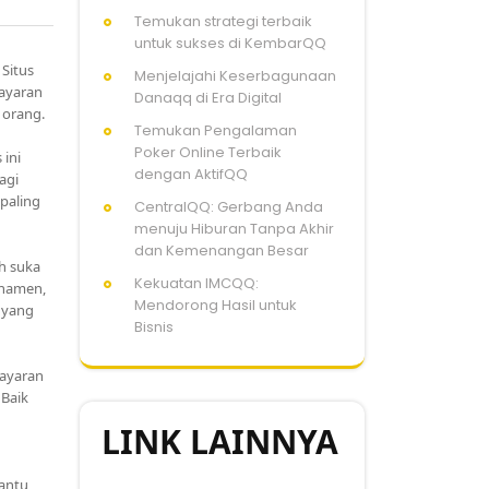
Temukan strategi terbaik
untuk sukses di KembarQQ
Situs
Menjelajahi Keserbagunaan
bayaran
Danaqq di Era Digital
 orang.
Temukan Pengalaman
Poker Online Terbaik
 ini
dengan AktifQQ
agi
 paling
CentralQQ: Gerbang Anda
menuju Hiburan Tanpa Akhir
dan Kemenangan Besar
h suka
Kekuatan IMCQQ:
rnamen,
Mendorong Hasil untuk
 yang
Bisnis
bayaran
Baik
LINK LAINNYA
bantu