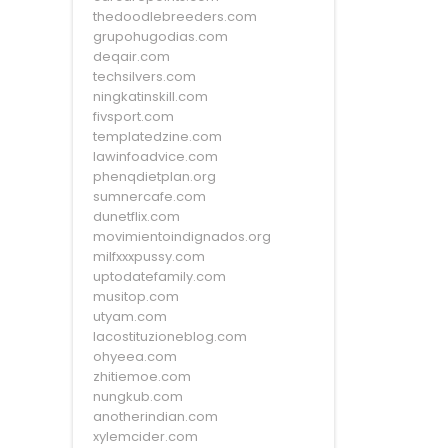
thedoodlebreeders.com
grupohugodias.com
deqair.com
techsilvers.com
ningkatinskill.com
fivsport.com
templatedzine.com
lawinfoadvice.com
phenqdietplan.org
sumnercafe.com
dunetflix.com
movimientoindignados.org
milfxxxpussy.com
uptodatefamily.com
musitop.com
utyam.com
lacostituzioneblog.com
ohyeea.com
zhitiemoe.com
nungkub.com
anotherindian.com
xylemcider.com