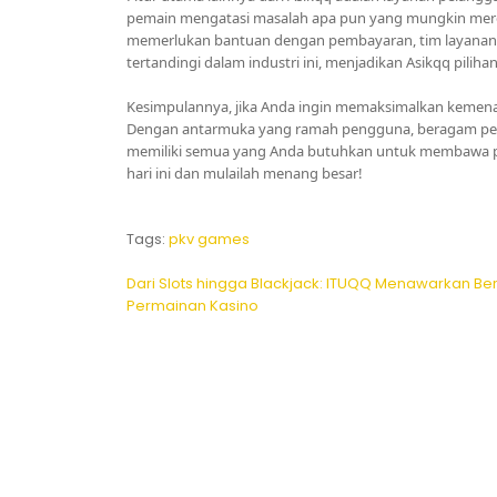
pemain mengatasi masalah apa pun yang mungkin mere
memerlukan bantuan dengan pembayaran, tim layanan p
tertandingi dalam industri ini, menjadikan Asikqq pilih
Kesimpulannya, jika Anda ingin memaksimalkan kemenan
Dengan antarmuka yang ramah pengguna, beragam perm
memiliki semua yang Anda butuhkan untuk membawa pe
hari ini dan mulailah menang besar!
Tags:
pkv games
Post
Dari Slots hingga Blackjack: ITUQQ Menawarkan B
Permainan Kasino
navigation