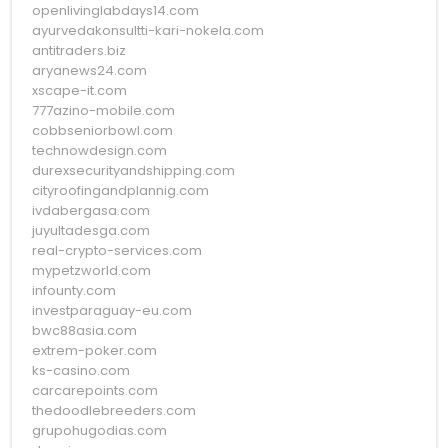
openlivinglabdays14.com
ayurvedakonsultti-kari-nokela.com
antitraders.biz
aryanews24.com
xscape-it.com
777azino-mobile.com
cobbseniorbowl.com
technowdesign.com
durexsecurityandshipping.com
cityroofingandplannig.com
ivdabergasa.com
juyultadesga.com
real-crypto-services.com
mypetzworld.com
infounty.com
investparaguay-eu.com
bwc88asia.com
extrem-poker.com
ks-casino.com
carcarepoints.com
thedoodlebreeders.com
grupohugodias.com