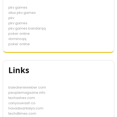
pkv games
situs pkv games
pkv
pkv games
pkv games bandarqq
poker online
dominoqq
poker online
Links
baeckereiweber.com
peoplemagazine.info
techashes.com
canyouwash.co
havadisantalya.com
techdtimes.com