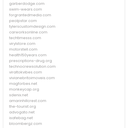
garberdodge.com
swim-wears.com
forgrantedmedia.com
peolpstar.com
tylerscustomdesign.com
carworksonline.com
techtimesss.com
virylstore.com
motorstell.com
health150years.com
prescriptions-drug.org
technocrewsolution.com
viraltokvibes.com
vivianebritoimoveis.com
magforbes.net
monkeycap.org
sdenix.net
amarinhillcrest.com
the-tourist.org
advogato.net
isafebag.net
bloombergz.com