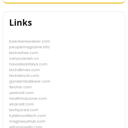
Links
baeckereiweber.com
peoplemagazine.info
techashes.com
canyouwash.co
havadisantalya.com
techdtimes.com
techieboot.com
gundembalikesir.com
itechar.com
yesbold.com
healthhubzone.com
ebaraat.com
techjuiced.com
byteboosttech.com
magnexushub.com
virtuogoweb.com