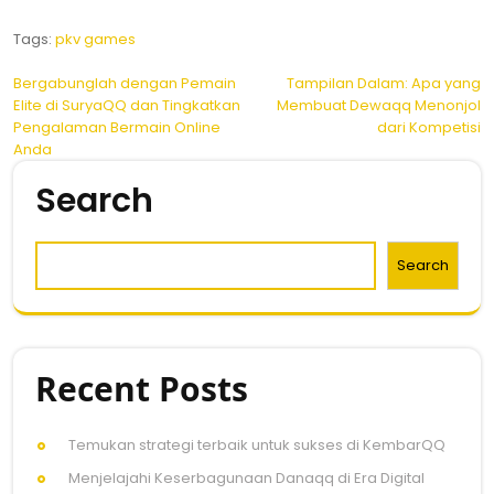
Tags:
pkv games
Post
Bergabunglah dengan Pemain
Tampilan Dalam: Apa yang
Elite di SuryaQQ dan Tingkatkan
Membuat Dewaqq Menonjol
navigation
Pengalaman Bermain Online
dari Kompetisi
Anda
Search
Search
Recent Posts
Temukan strategi terbaik untuk sukses di KembarQQ
Menjelajahi Keserbagunaan Danaqq di Era Digital