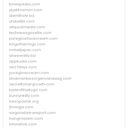
timespedia.com
jejakkrismon.com
diemthole.biz
ufabetkk.com
allquickmedia.com
technewsgazette.com
pureglowfacecream.com
kingofherrings.com
mrbetjapan.com
anewentity.biz
appkuala.com
seo7days.com
pureglowcream.com
bloemenbezorgenvandaag.com
secrettohairgrowth.com
tasteofthaitogo.com
bunnynkitty.com
bezopasnik.org
fjmnxga.com
saigonstartransport.com
bangmaxwin.com
infonetive.com