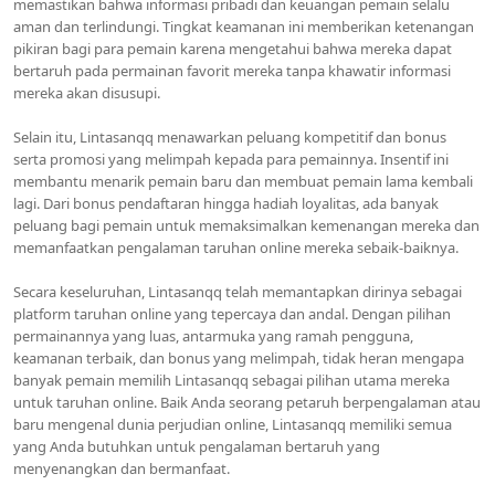
memastikan bahwa informasi pribadi dan keuangan pemain selalu
aman dan terlindungi. Tingkat keamanan ini memberikan ketenangan
pikiran bagi para pemain karena mengetahui bahwa mereka dapat
bertaruh pada permainan favorit mereka tanpa khawatir informasi
mereka akan disusupi.
Selain itu, Lintasanqq menawarkan peluang kompetitif dan bonus
serta promosi yang melimpah kepada para pemainnya. Insentif ini
membantu menarik pemain baru dan membuat pemain lama kembali
lagi. Dari bonus pendaftaran hingga hadiah loyalitas, ada banyak
peluang bagi pemain untuk memaksimalkan kemenangan mereka dan
memanfaatkan pengalaman taruhan online mereka sebaik-baiknya.
Secara keseluruhan, Lintasanqq telah memantapkan dirinya sebagai
platform taruhan online yang tepercaya dan andal. Dengan pilihan
permainannya yang luas, antarmuka yang ramah pengguna,
keamanan terbaik, dan bonus yang melimpah, tidak heran mengapa
banyak pemain memilih Lintasanqq sebagai pilihan utama mereka
untuk taruhan online. Baik Anda seorang petaruh berpengalaman atau
baru mengenal dunia perjudian online, Lintasanqq memiliki semua
yang Anda butuhkan untuk pengalaman bertaruh yang
menyenangkan dan bermanfaat.