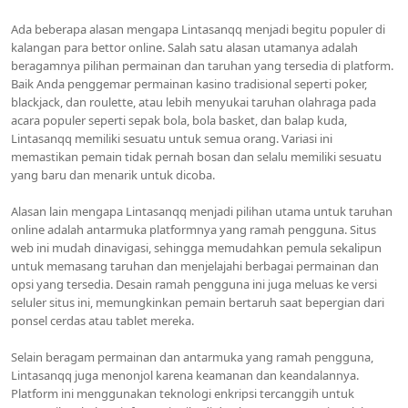
Ada beberapa alasan mengapa Lintasanqq menjadi begitu populer di
kalangan para bettor online. Salah satu alasan utamanya adalah
beragamnya pilihan permainan dan taruhan yang tersedia di platform.
Baik Anda penggemar permainan kasino tradisional seperti poker,
blackjack, dan roulette, atau lebih menyukai taruhan olahraga pada
acara populer seperti sepak bola, bola basket, dan balap kuda,
Lintasanqq memiliki sesuatu untuk semua orang. Variasi ini
memastikan pemain tidak pernah bosan dan selalu memiliki sesuatu
yang baru dan menarik untuk dicoba.
Alasan lain mengapa Lintasanqq menjadi pilihan utama untuk taruhan
online adalah antarmuka platformnya yang ramah pengguna. Situs
web ini mudah dinavigasi, sehingga memudahkan pemula sekalipun
untuk memasang taruhan dan menjelajahi berbagai permainan dan
opsi yang tersedia. Desain ramah pengguna ini juga meluas ke versi
seluler situs ini, memungkinkan pemain bertaruh saat bepergian dari
ponsel cerdas atau tablet mereka.
Selain beragam permainan dan antarmuka yang ramah pengguna,
Lintasanqq juga menonjol karena keamanan dan keandalannya.
Platform ini menggunakan teknologi enkripsi tercanggih untuk