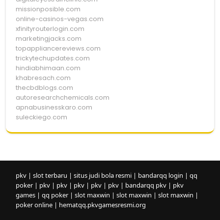
missionposible.com
online-casinos-vegas.com
xfinityrouterlogin.com
marketingjacks.com
topappliancereviews.com
trickytechupdates.com
hindiabhimaan.com
khabresach.com
thecbdblogs.com
autoresearchchemicals.com
apnabusinesskaro.com
suleckiego.com
pkv
|
slot terbaru
|
situs judi bola resmi
|
bandarqq login
|
qq
poker
|
pkv
|
pkv
|
pkv
|
pkv
|
pkv
|
bandarqq pkv
|
pkv
games
|
qq poker
|
slot maxwin
|
slot maxwin
|
slot maxwin
|
poker online
|
hematqq.pkvgamesresmi.org