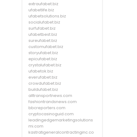
extraufabet.biz
ufabetlife.biz
ufabetsolutions.biz
socialufabet.biz
surfufabet.biz
ufabetbest.biz
sureufabet.biz
customufabet.biz
storyufabet.biz
epicufabet.biz
crystalufabet.biz
ufabetok.biz
everufabet.biz
crowdufabet.biz
buildufabet.biz
alltransportnews.com
fashiontrandsnews.com
bbcreporters.com
cryptocasinoguid.com
leadingedgemarketingsolutions
mi.com
kastratigeneralcontractinginc.co