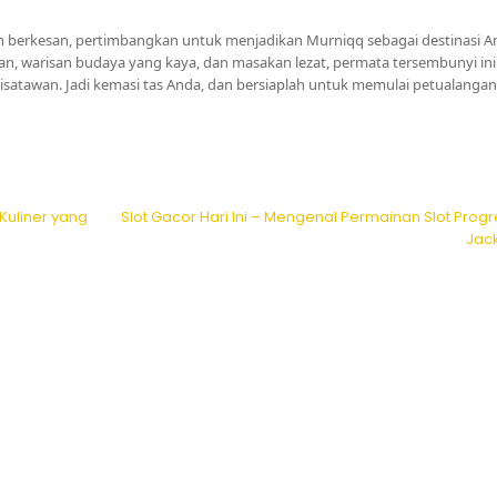
n berkesan, pertimbangkan untuk menjadikan Murniqq sebagai destinasi A
, warisan budaya yang kaya, dan masakan lezat, permata tersembunyi ini
wisatawan. Jadi kemasi tas Anda, dan bersiaplah untuk memulai petualanga
Kuliner yang
Slot Gacor Hari Ini – Mengenal Permainan Slot Progr
Jac