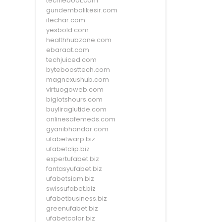
techieboot.com
gundembalikesir.com
itechar.com
yesbold.com
healthhubzone.com
ebaraat.com
techjuiced.com
byteboosttech.com
magnexushub.com
virtuogoweb.com
biglotshours.com
buyliraglutide.com
onlinesafemeds.com
gyanibhandar.com
ufabetwarp.biz
ufabetclip.biz
expertufabet.biz
fantasyufabet.biz
ufabetsiam.biz
swissufabet.biz
ufabetbusiness.biz
greenufabet.biz
ufabetcolor.biz