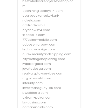
bestwholesalenfljerseysshop.co
m
openlivinglabdays14.com
ayurvedakonsultti-kari-
nokela.com
antitraders.biz
aryanews24.com
xscape-it.com
777azino-mobile.com
cobbseniorbowl.com
technowdesign.com
durexsecurityandshipping.com
cityroofingandplannig.com
ivdabergasa.com
juyultadesga.com
real-crypto-services.com
mypetzworld.com
infounty.com
investparaguay-eu.com
bwc88asia.com
extrem-poker.com
ks-casino.com
carcarepoints.com