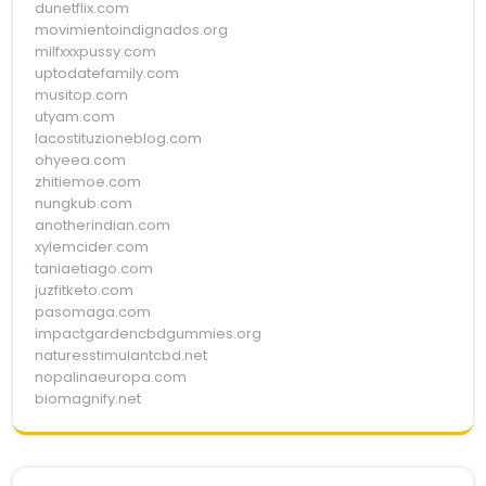
dunetflix.com
movimientoindignados.org
milfxxxpussy.com
uptodatefamily.com
musitop.com
utyam.com
lacostituzioneblog.com
ohyeea.com
zhitiemoe.com
nungkub.com
anotherindian.com
xylemcider.com
taniaetiago.com
juzfitketo.com
pasomaga.com
impactgardencbdgummies.org
naturesstimulantcbd.net
nopalinaeuropa.com
biomagnify.net