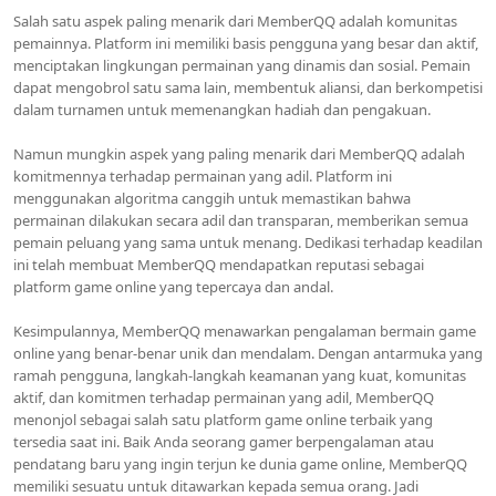
Salah satu aspek paling menarik dari MemberQQ adalah komunitas
pemainnya. Platform ini memiliki basis pengguna yang besar dan aktif,
menciptakan lingkungan permainan yang dinamis dan sosial. Pemain
dapat mengobrol satu sama lain, membentuk aliansi, dan berkompetisi
dalam turnamen untuk memenangkan hadiah dan pengakuan.
Namun mungkin aspek yang paling menarik dari MemberQQ adalah
komitmennya terhadap permainan yang adil. Platform ini
menggunakan algoritma canggih untuk memastikan bahwa
permainan dilakukan secara adil dan transparan, memberikan semua
pemain peluang yang sama untuk menang. Dedikasi terhadap keadilan
ini telah membuat MemberQQ mendapatkan reputasi sebagai
platform game online yang tepercaya dan andal.
Kesimpulannya, MemberQQ menawarkan pengalaman bermain game
online yang benar-benar unik dan mendalam. Dengan antarmuka yang
ramah pengguna, langkah-langkah keamanan yang kuat, komunitas
aktif, dan komitmen terhadap permainan yang adil, MemberQQ
menonjol sebagai salah satu platform game online terbaik yang
tersedia saat ini. Baik Anda seorang gamer berpengalaman atau
pendatang baru yang ingin terjun ke dunia game online, MemberQQ
memiliki sesuatu untuk ditawarkan kepada semua orang. Jadi