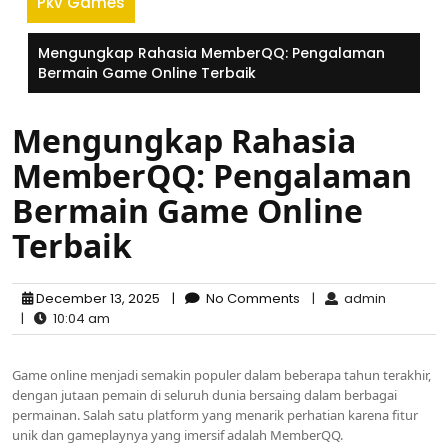
Pkv Games
Mengungkap Rahasia MemberQQ: Pengalaman
Bermain Game Online Terbaik
Mengungkap Rahasia
MemberQQ: Pengalaman
Bermain Game Online
Terbaik
December 13, 2025
|
No Comments
|
admin
|
10:04 am
Game online menjadi semakin populer dalam beberapa tahun terakhir,
dengan jutaan pemain di seluruh dunia bersaing dalam berbagai
permainan. Salah satu platform yang menarik perhatian karena fitur
unik dan gameplaynya yang imersif adalah MemberQQ.