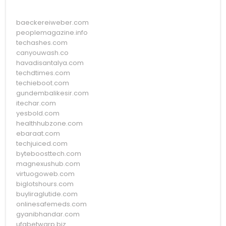
baeckereiweber.com
peoplemagazine.info
techashes.com
canyouwash.co
havadisantalya.com
techdtimes.com
techieboot.com
gundembalikesir.com
itechar.com
yesbold.com
healthhubzone.com
ebaraat.com
techjuiced.com
byteboosttech.com
magnexushub.com
virtuogoweb.com
biglotshours.com
buyliraglutide.com
onlinesafemeds.com
gyanibhandar.com
ufabetwarp.biz