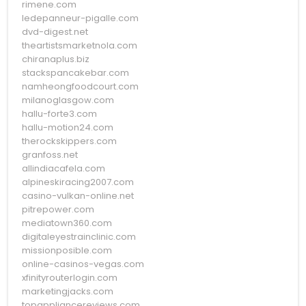
rimene.com
ledepanneur-pigalle.com
dvd-digest.net
theartistsmarketnola.com
chiranaplus.biz
stackspancakebar.com
namheongfoodcourt.com
milanoglasgow.com
hallu-forte3.com
hallu-motion24.com
therockskippers.com
granfoss.net
allindiacafela.com
alpineskiracing2007.com
casino-vulkan-online.net
pitrepower.com
mediatown360.com
digitaleyestrainclinic.com
missionposible.com
online-casinos-vegas.com
xfinityrouterlogin.com
marketingjacks.com
topappliancereviews.com