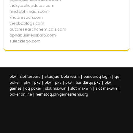
trickytechupdates.com
hindiabhimaan.com
khabresach.com
thecbdblogs.com
autoresearchchemicals.com
apnabusinesskaro.com
suleckiego.com
pkv
|
slot terbaru
|
situs judi bola resmi
|
bandarqq login
|
qq
poker
|
pkv
|
pkv
|
pkv
|
pkv
|
pkv
|
bandarqq pkv
|
pkv
games
|
qq poker
|
slot maxwin
|
slot maxwin
|
slot maxwin
|
poker online
|
hematqq.pkvgamesresmi.org