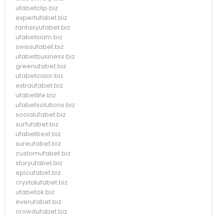
ufabetclip.biz
expertufabet.biz
fantasyufabet.biz
ufabetsiam.biz
swissufabet.biz
ufabetbusiness.biz
greenufabet.biz
ufabetcolor.biz
extraufabet.biz
ufabetlife.biz
ufabetsolutions.biz
socialufabet.biz
surfufabet.biz
ufabetbest.biz
sureufabet.biz
customufabet.biz
storyufabet.biz
epicufabet.biz
crystalufabet.biz
ufabetok.biz
everufabet.biz
crowdufabet.biz