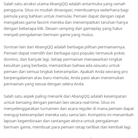
Salah satu atraksi utama AbangQQ adalah antarmuka yang ramah
pengguna. Situs ini mudah dinavigasi, membuatnya sederhana bagi
pemula yang bahkan untuk memulai. Pemain dapat dengan cepat
mengakses game favorit mereka dan menempatkan taruhan hanya
dengan beberapa klik. Desain ramping dan gameplay yang halus
menjadi pengalaman bermain game yang mulus.
Sorotan lain dari AbangQQ adalah berbagai pilihan permainannya.
Pemain dapat memilih dari berbagai opsi populer, termasuk poker,
domino, dan banyak lagi. Setiap permainan menawarkan tingkat
kesulitan yang berbeda, memastikan bahwa ada sesuatu untuk
pemain dari semua tingkat keterampilan. Apakah Anda seorang pro
berpengalaman atau baru memulai, Anda pasti akan menemukan
permainan yang sesuai dengan selera Anda.
Salah satu aspek paling menarik dari AbangQQ adalah kesempatan
untuk bersaing dengan pemain lain secara real-time. Situs ini
menyelenggarakan turnamen dan acara reguler di mana pemain dapat
menguji keterampilan mereka satu sama lain. Kompetisi ini menambah
lapisan kegembiraan dan tantangan ekstra untuk pengalaman
bermain game, membuat para pemain tetap terlibat dan kembali lagi.