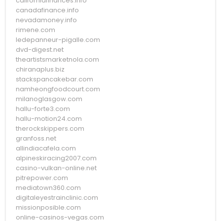
californiafinances.info
canadafinance.info
nevadamoney.info
rimene.com
ledepanneur-pigalle.com
dvd-digest.net
theartistsmarketnola.com
chiranaplus.biz
stackspancakebar.com
namheongfoodcourt.com
milanoglasgow.com
hallu-forte3.com
hallu-motion24.com
therockskippers.com
granfoss.net
allindiacafela.com
alpineskiracing2007.com
casino-vulkan-online.net
pitrepower.com
mediatown360.com
digitaleyestrainclinic.com
missionposible.com
online-casinos-vegas.com