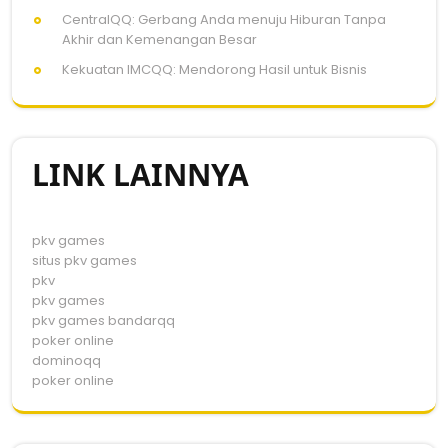
CentralQQ: Gerbang Anda menuju Hiburan Tanpa
Akhir dan Kemenangan Besar
Kekuatan IMCQQ: Mendorong Hasil untuk Bisnis
LINK LAINNYA
pkv games
situs pkv games
pkv
pkv games
pkv games bandarqq
poker online
dominoqq
poker online