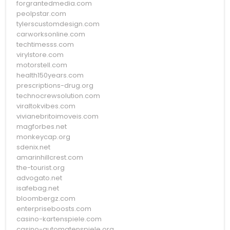
forgrantedmedia.com
peolpstar.com
tylerscustomdesign.com
carworksonline.com
techtimesss.com
virylstore.com
motorstell.com
health150years.com
prescriptions-drug.org
technocrewsolution.com
viraltokvibes.com
vivianebritoimoveis.com
magforbes.net
monkeycap.org
sdenix.net
amarinhillcrest.com
the-tourist.org
advogato.net
isafebag.net
bloombergz.com
enterpriseboosts.com
casino-kartenspiele.com
casino-automatenspiele.org