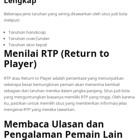
Lengkap
Beberapa jenis taruhan yang sering ditawarkan oleh situs judi bola
meliputi:
Taruhan handicap
Taruhan over/under
Taruhan skor tepat
Menilai RTP (Return to
Player)
RTP atau Return to Player adalah persentase yang menunjukkan
seberapa besar kemungkinan pemain akan menerima kembali
sebagian dari taruhan mereka dalam jangka panjang. Situs judi bola
yang menguntungkan biasanya memiliki RTP yang tinggi. Oleh karena
itu, pastikan untuk memilih situs yang memberikan informasi jelas
mengenai RTP yang mereka tawarkan.
Membaca Ulasan dan
Pengalaman Pemain Lain