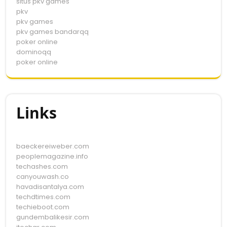
situs pkv games
pkv
pkv games
pkv games bandarqq
poker online
dominoqq
poker online
Links
baeckereiweber.com
peoplemagazine.info
techashes.com
canyouwash.co
havadisantalya.com
techdtimes.com
techieboot.com
gundembalikesir.com