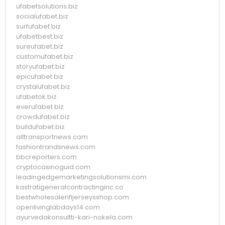
ufabetsolutions.biz
socialufabet.biz
surfufabet.biz
ufabetbest.biz
sureufabet.biz
customufabet.biz
storyufabet.biz
epicufabet.biz
crystalufabet.biz
ufabetok.biz
everufabet.biz
crowdufabet.biz
buildufabet.biz
alltransportnews.com
fashiontrandsnews.com
bbcreporters.com
cryptocasinoguid.com
leadingedgemarketingsolutionsmi.com
kastratigeneralcontractinginc.co
bestwholesalenfljerseysshop.com
openlivinglabdays14.com
ayurvedakonsultti-kari-nokela.com