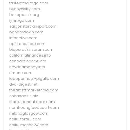
tasteofthaitogo.com
bunnynkitty.com
bezopasnik.org
fjmnxga.com
saigonstartransport.com
bangmaxwin.com
infonetive.com
epictacoshop.com
biopuraskinserum.com
californiafinances.info
canadafinance.info
nevadamoney.info
rimene.com
ledepanneur-pigalle.com
dvd-digest.net
theartistsmarketnola.com
chiranaplus.biz
stackspancakebar.com
namheongfoodcourt.com
milanoglasgow.com
hallu-forte3.com
hallu-motion24.com