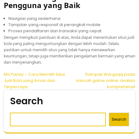
Pengguna yang Baik
Navigasi yang sederhana
Tampilan yang responsif di perangkat mobile
Proses pendaftaran dan transaksi yang cepat
Dengan mengikuti panduan di atas, Anda dapat menentukan situs judi
bola yang paling menguntungkan dengan lebih mudah. Selalu
pastikan untuk memilih situs yang tidak hanya menawarkan
keuntungan, tetapi juga memberikan pengalaman bermain yang aman
dan menyenangkan.
Post
Mix Parlay – Cara Memilih Situs
Dampak Wargaqq pada
Judi Bola yang Aman dan
kancah game online: analisis
navigation
Terpercaya
komprehensif
Search
Search