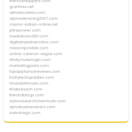
therockskippers.com
granfoss.net
allindiacafela.com
alpineskiracing2007.com
casino-vulkan-online.net
pitrepower.com
mediatown360.com
digitaleyestrainclinic.com
missionposible.com
online-casinos-vegas.com
xfinityrouterlogin.com
marketingjacks.com
topappliancereviews.com
trickytechupdates.com
hindiabhimaan.com
khabresach.com
thecbdblogs.com
autoresearchchemicals.com
apnabusinesskaro.com
suleckiego.com