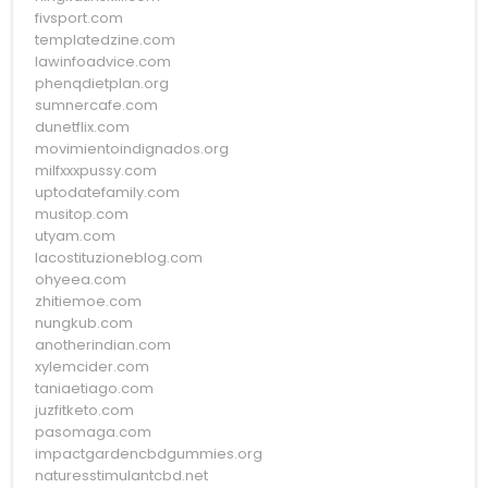
fivsport.com
templatedzine.com
lawinfoadvice.com
phenqdietplan.org
sumnercafe.com
dunetflix.com
movimientoindignados.org
milfxxxpussy.com
uptodatefamily.com
musitop.com
utyam.com
lacostituzioneblog.com
ohyeea.com
zhitiemoe.com
nungkub.com
anotherindian.com
xylemcider.com
taniaetiago.com
juzfitketo.com
pasomaga.com
impactgardencbdgummies.org
naturesstimulantcbd.net