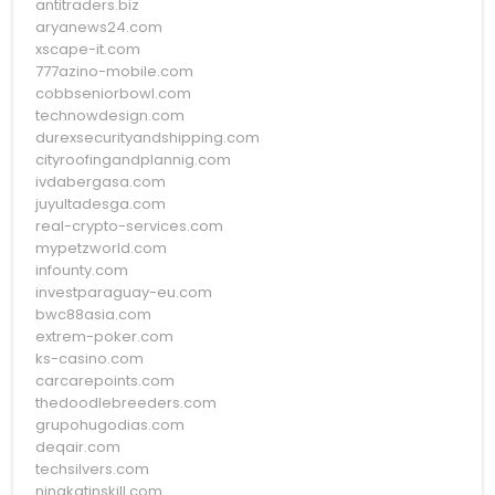
antitraders.biz
aryanews24.com
xscape-it.com
777azino-mobile.com
cobbseniorbowl.com
technowdesign.com
durexsecurityandshipping.com
cityroofingandplannig.com
ivdabergasa.com
juyultadesga.com
real-crypto-services.com
mypetzworld.com
infounty.com
investparaguay-eu.com
bwc88asia.com
extrem-poker.com
ks-casino.com
carcarepoints.com
thedoodlebreeders.com
grupohugodias.com
deqair.com
techsilvers.com
ningkatinskill.com