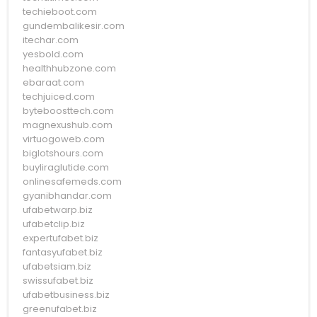
techieboot.com
gundembalikesir.com
itechar.com
yesbold.com
healthhubzone.com
ebaraat.com
techjuiced.com
byteboosttech.com
magnexushub.com
virtuogoweb.com
biglotshours.com
buyliraglutide.com
onlinesafemeds.com
gyanibhandar.com
ufabetwarp.biz
ufabetclip.biz
expertufabet.biz
fantasyufabet.biz
ufabetsiam.biz
swissufabet.biz
ufabetbusiness.biz
greenufabet.biz