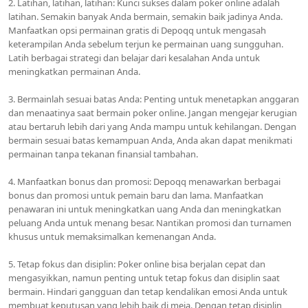
2. Latihan, latihan, latihan: Kunci sukses dalam poker online adalah
latihan. Semakin banyak Anda bermain, semakin baik jadinya Anda.
Manfaatkan opsi permainan gratis di Depoqq untuk mengasah
keterampilan Anda sebelum terjun ke permainan uang sungguhan.
Latih berbagai strategi dan belajar dari kesalahan Anda untuk
meningkatkan permainan Anda.
3. Bermainlah sesuai batas Anda: Penting untuk menetapkan anggaran
dan menaatinya saat bermain poker online. Jangan mengejar kerugian
atau bertaruh lebih dari yang Anda mampu untuk kehilangan. Dengan
bermain sesuai batas kemampuan Anda, Anda akan dapat menikmati
permainan tanpa tekanan finansial tambahan.
4. Manfaatkan bonus dan promosi: Depoqq menawarkan berbagai
bonus dan promosi untuk pemain baru dan lama. Manfaatkan
penawaran ini untuk meningkatkan uang Anda dan meningkatkan
peluang Anda untuk menang besar. Nantikan promosi dan turnamen
khusus untuk memaksimalkan kemenangan Anda.
5. Tetap fokus dan disiplin: Poker online bisa berjalan cepat dan
mengasyikkan, namun penting untuk tetap fokus dan disiplin saat
bermain. Hindari gangguan dan tetap kendalikan emosi Anda untuk
membuat keputusan yang lebih baik di meja. Dengan tetap disiplin,