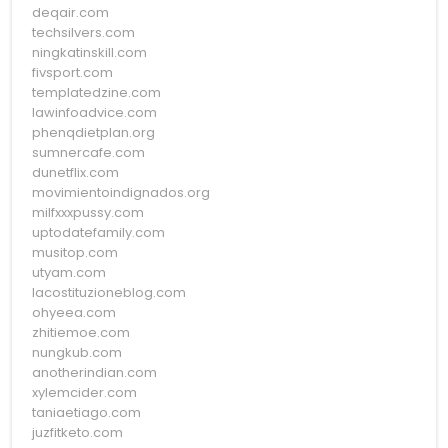
deqair.com
techsilvers.com
ningkatinskill.com
fivsport.com
templatedzine.com
lawinfoadvice.com
phenqdietplan.org
sumnercafe.com
dunetflix.com
movimientoindignados.org
milfxxxpussy.com
uptodatefamily.com
musitop.com
utyam.com
lacostituzioneblog.com
ohyeea.com
zhitiemoe.com
nungkub.com
anotherindian.com
xylemcider.com
taniaetiago.com
juzfitketo.com