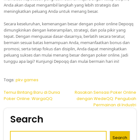
Anda akan dapat mengambil langkah yang lebih strategis dan
meningkatkan peluang Anda untuk menang besar.
Secara keseluruhan, kemenangan besar dengan poker online Depoqq
dimungkinkan dengan keterampilan, strategi, dan pola pikir yang
tepat. Dengan menguasai dasar-dasarnya, berlatih secara teratur,
bermain sesuai batas kemampuan Anda, memanfaatkan bonus dan
promosi, serta tetap fokus dan disiplin, Anda dapat meningkatkan
peluang sukses dan mulai menang besar dengan poker online. Jadi
tunggu apa lagi? Kunjungi Depoqq dan mulai bermain hari ini!
Tags:
pkv games
Post
Temui Bintang Baru di Dunia
Rasakan Sensasi Poker Online
Poker Online: WargaQQ
dengan WedeQQ: Pengubah
navigation
Permainan di Industri
Search
Search