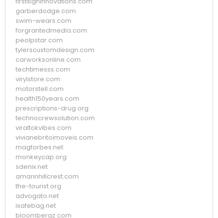
firstsigninnovations.com
garberdodge.com
swim-wears.com
forgrantedmedia.com
peolpstar.com
tylerscustomdesign.com
carworksonline.com
techtimesss.com
virylstore.com
motorstell.com
health150years.com
prescriptions-drug.org
technocrewsolution.com
viraltokvibes.com
vivianebritoimoveis.com
magforbes.net
monkeycap.org
sdenix.net
amarinhillcrest.com
the-tourist.org
advogato.net
isafebag.net
bloombergz.com