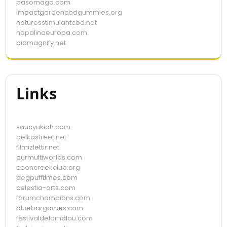
pasomaga.com
impactgardencbdgummies.org
naturesstimulantcbd.net
nopalinaeuropa.com
biomagnify.net
Links
saucyukiah.com
beikastreet.net
filmizlettir.net
ourmultiworlds.com
cooncreekclub.org
pegpufftimes.com
celestia-arts.com
forumchampions.com
bluebargames.com
festivaldelamalou.com