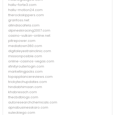
hallu-forte3.com
hallu-motion24.com
therockskippers.com
granfoss.net
allindiacafela.com
alpineskiracing2007.com
casino-vulkan-online.net
pitrepower.com
mediatown360.com
digitaleyestrainclinic.com
missionposible.com
online-casinos-vegas.com
xfinityrouterlogin.com
marketingjacks.com
topappliancereviews.com
trickytechupdates.com
hindiabhimaan.com
khabresach.com
thecbdblogs.com
autoresearchchemicals.com
apnabusinesskaro.com
suleckiego.com