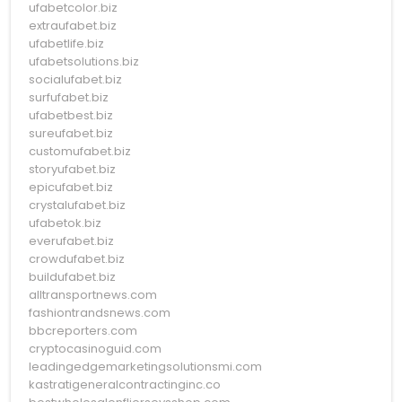
ufabetcolor.biz
extraufabet.biz
ufabetlife.biz
ufabetsolutions.biz
socialufabet.biz
surfufabet.biz
ufabetbest.biz
sureufabet.biz
customufabet.biz
storyufabet.biz
epicufabet.biz
crystalufabet.biz
ufabetok.biz
everufabet.biz
crowdufabet.biz
buildufabet.biz
alltransportnews.com
fashiontrandsnews.com
bbcreporters.com
cryptocasinoguid.com
leadingedgemarketingsolutionsmi.com
kastratigeneralcontractinginc.co