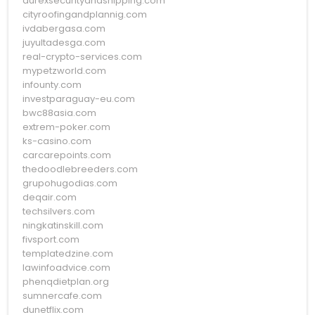
durexsecurityandshipping.com
cityroofingandplannig.com
ivdabergasa.com
juyultadesga.com
real-crypto-services.com
mypetzworld.com
infounty.com
investparaguay-eu.com
bwc88asia.com
extrem-poker.com
ks-casino.com
carcarepoints.com
thedoodlebreeders.com
grupohugodias.com
deqair.com
techsilvers.com
ningkatinskill.com
fivsport.com
templatedzine.com
lawinfoadvice.com
phenqdietplan.org
sumnercafe.com
dunetflix.com