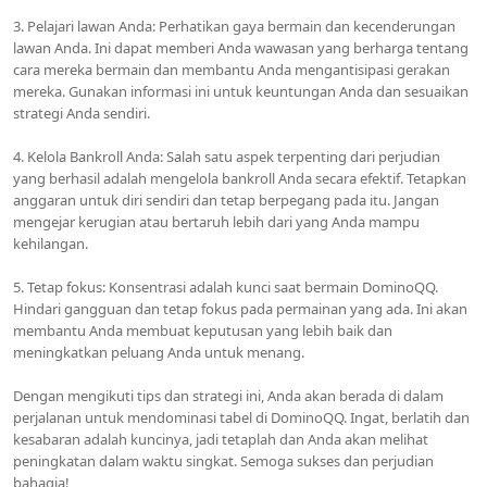
3. Pelajari lawan Anda: Perhatikan gaya bermain dan kecenderungan
lawan Anda. Ini dapat memberi Anda wawasan yang berharga tentang
cara mereka bermain dan membantu Anda mengantisipasi gerakan
mereka. Gunakan informasi ini untuk keuntungan Anda dan sesuaikan
strategi Anda sendiri.
4. Kelola Bankroll Anda: Salah satu aspek terpenting dari perjudian
yang berhasil adalah mengelola bankroll Anda secara efektif. Tetapkan
anggaran untuk diri sendiri dan tetap berpegang pada itu. Jangan
mengejar kerugian atau bertaruh lebih dari yang Anda mampu
kehilangan.
5. Tetap fokus: Konsentrasi adalah kunci saat bermain DominoQQ.
Hindari gangguan dan tetap fokus pada permainan yang ada. Ini akan
membantu Anda membuat keputusan yang lebih baik dan
meningkatkan peluang Anda untuk menang.
Dengan mengikuti tips dan strategi ini, Anda akan berada di dalam
perjalanan untuk mendominasi tabel di DominoQQ. Ingat, berlatih dan
kesabaran adalah kuncinya, jadi tetaplah dan Anda akan melihat
peningkatan dalam waktu singkat. Semoga sukses dan perjudian
bahagia!