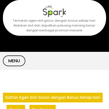
Skip
to
content
Temukan agen slot gacor dengan bonus setiap hari.
Mainkan slot dan dapatkan peluang menang besar
dengan berbagai promosi menarik.
MENU
Daftar Agen Slot Gacor dengan Bonus Setiap Hari
,