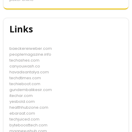
Links
baeckereiweber.com
peoplemagazine.info
techashes.com
canyouwash.co
havadisantalya.com
techdtimes.com
techieboot.com
gundembalikesir.com
itechar.com
yesbold.com
healthhubzone.com
ebaraat.com
techjuiced.com
byteboosttech.com
magnexushub.com