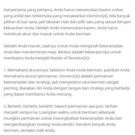
Hal pertama yang pertama, Anda harus menemukan kasino online
yang andal dan terkemuka yang menawarkan DominoQQ. Ada banyak
pilihan di luar sana, jadi lakukan riset dan pilih satu yang sesuai dengan
kebutuhan Anda. Setelah Anda menemukan kasino, Anda harus
membuat akun dan masuk untuk mulai bermain.
Setelah Anda masuk, saatnya untuk mulai mengasah keterampilan
Anda dan mendominasi meja. Berikut adalah beberapa tips untuk
membantu Anda menjadi Master of DominoQQ:
1. Memahami aturannya: Sebelum Anda mulai bermain, pastikan Anda
memahami aturan permainan. DominoQQ adalah permainan
keterampilan dan strategi, jadi mengetahui cara bermain sangat
penting. Biasakan diri Anda dengan tangan dan strategi yang berbeda
yang dapat membantu Anda menang.
2. Berlatih, berlatih, berlatih: Seperti permainan apa pun, latihan
menjadi sempurna. Luangkan waktu untuk bermain sebanyak
mungkin permainan untuk meningkatkan keterampilan Anda dan
mengembangkan strategi Anda sendiri. Semakin banyak Anda
bermain, semakin baik Anda.