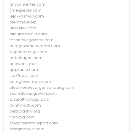
anyconverter.com
timespedia.com
jejakkrismon.com
diemthole.biz
ufabetkk.com
allquickmedia.com
technewsgazette.com
pureglowfacecream.com
kingofherrings.com
mrbetjapan.com
anewentity.biz
appkuala.com
seo7days.com
pureglowcream.com
bloemenbezorgenvandaag.com
secrettohairgrowth.com
tasteofthaitogo.com
bunnynkitty.com
bezopasnik.org
fjmnxga.com
saigonstartransport.com
bangmaxwin.com