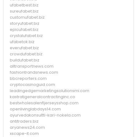
ufabetbest.biz
sureufabet.biz
customufabet.biz
storyufabet.biz
epicufabet.biz
crystalufabet.biz
ufabetok.biz
everufabet.biz
crowdufabet.biz
buildufabet.biz
alltransportnews.com
fashiontrandsnews.com
bbcreporters.com
cryptocasinoguid.com
leadingedgemarketingsolutionsmi.com
kastratigeneralcontractinginc.co
bestwholesalenfljerseysshop.com
openlivinglabdays14.com
ayurvedakonsultti-kari-nokela.com
antitraders.biz
aryanews24.com
xscape-it.com