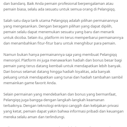
dan bandarq. Baik Anda pemain profesional berpengalaman atau
pemain biasa, selalu ada sesuatu untuk semua orang di Pelangiqq.
Salah satu daya tarik utama Pelangiqq adalah pilihan permainannya
yang mengesankan. Dengan beragam pilihan yang dapat dipilih,
pemain selalu dapat menemukan sesuatu yang baru dan menarik
untuk dicoba. Selain itu, platform ini terus memperbarui permainannya
dan menambahkan fitur-fitur baru untuk menghibur para pemain.
Namun bukan hanya permainannya saja yang membuat Pelangiqq
menonjol. Platform ini juga menawarkan hadiah dan bonus besar bagi
pemain yang terus datang kembali untuk mendapatkan lebih banyak.
Dari bonus selamat datang hingga hadiah loyalitas, ada banyak
peluang untuk mendapatkan uang tunai dan hadiah tambahan sambil
memainkan game favorit Anda.
Selain permainan yang mendebarkan dan bonus yang bermanfaat,
Pelangiqq juga bangga dengan langkah-langkah keamanan
terbaiknya. Dengan teknologi enkripsi canggih dan kebijakan privasi
yang ketat, pemain dapat yakin bahwa informasi pribadi dan keuangan
mereka selalu aman dan terlindungi.