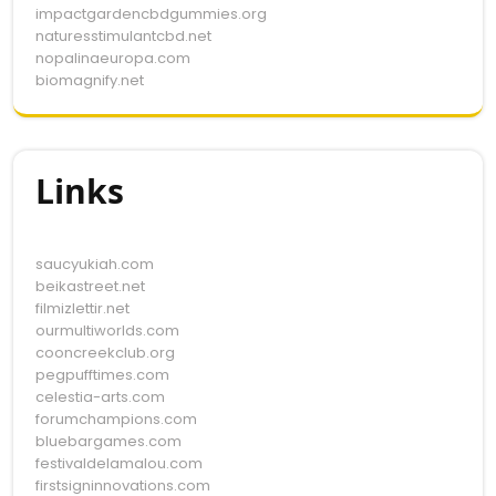
impactgardencbdgummies.org
naturesstimulantcbd.net
nopalinaeuropa.com
biomagnify.net
Links
saucyukiah.com
beikastreet.net
filmizlettir.net
ourmultiworlds.com
cooncreekclub.org
pegpufftimes.com
celestia-arts.com
forumchampions.com
bluebargames.com
festivaldelamalou.com
firstsigninnovations.com