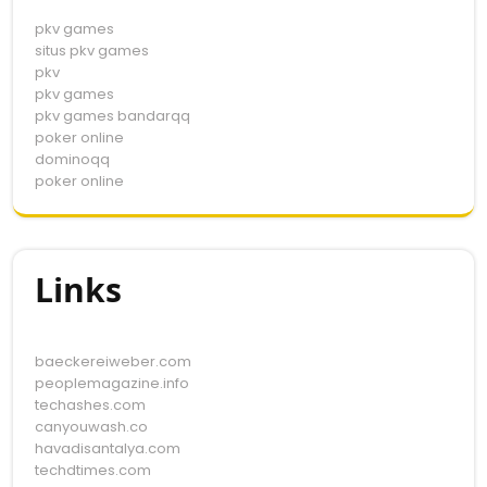
pkv games
situs pkv games
pkv
pkv games
pkv games bandarqq
poker online
dominoqq
poker online
Links
baeckereiweber.com
peoplemagazine.info
techashes.com
canyouwash.co
havadisantalya.com
techdtimes.com