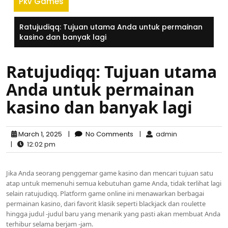
Pkv Games
Ratujudiqq: Tujuan utama Anda untuk permainan
kasino dan banyak lagi
Ratujudiqq: Tujuan utama
Anda untuk permainan
kasino dan banyak lagi
March 1, 2025
|
No Comments
|
admin
|
12:02 pm
Jika Anda seorang penggemar game kasino dan mencari tujuan satu
atap untuk memenuhi semua kebutuhan game Anda, tidak terlihat lagi
selain ratujudiqq. Platform game online ini menawarkan berbagai
permainan kasino, dari favorit klasik seperti blackjack dan roulette
hingga judul -judul baru yang menarik yang pasti akan membuat Anda
terhibur selama berjam -jam.