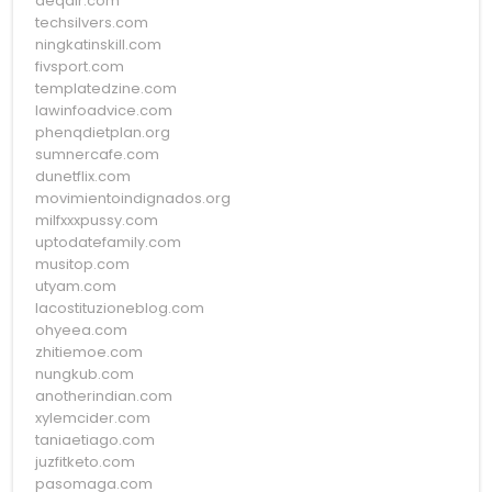
deqair.com
techsilvers.com
ningkatinskill.com
fivsport.com
templatedzine.com
lawinfoadvice.com
phenqdietplan.org
sumnercafe.com
dunetflix.com
movimientoindignados.org
milfxxxpussy.com
uptodatefamily.com
musitop.com
utyam.com
lacostituzioneblog.com
ohyeea.com
zhitiemoe.com
nungkub.com
anotherindian.com
xylemcider.com
taniaetiago.com
juzfitketo.com
pasomaga.com