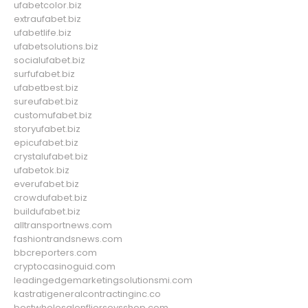
ufabetcolor.biz
extraufabet.biz
ufabetlife.biz
ufabetsolutions.biz
socialufabet.biz
surfufabet.biz
ufabetbest.biz
sureufabet.biz
customufabet.biz
storyufabet.biz
epicufabet.biz
crystalufabet.biz
ufabetok.biz
everufabet.biz
crowdufabet.biz
buildufabet.biz
alltransportnews.com
fashiontrandsnews.com
bbcreporters.com
cryptocasinoguid.com
leadingedgemarketingsolutionsmi.com
kastratigeneralcontractinginc.co
bestwholesalenfljerseysshop.com