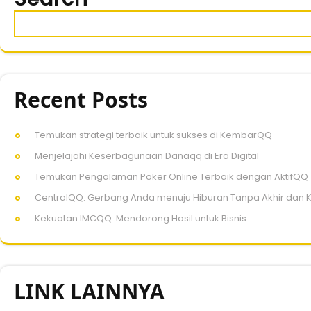
navigation
Recent Posts
Temukan strategi terbaik untuk sukses di KembarQQ
Menjelajahi Keserbagunaan Danaqq di Era Digital
Temukan Pengalaman Poker Online Terbaik dengan AktifQQ
CentralQQ: Gerbang Anda menuju Hiburan Tanpa Akhir dan
Kekuatan IMCQQ: Mendorong Hasil untuk Bisnis
LINK LAINNYA