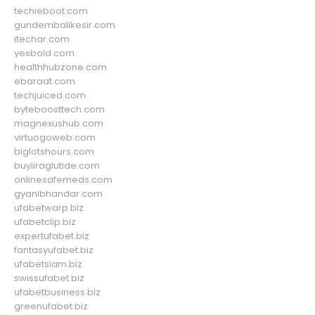
techieboot.com
gundembalikesir.com
itechar.com
yesbold.com
healthhubzone.com
ebaraat.com
techjuiced.com
byteboosttech.com
magnexushub.com
virtuogoweb.com
biglotshours.com
buyliraglutide.com
onlinesafemeds.com
gyanibhandar.com
ufabetwarp.biz
ufabetclip.biz
expertufabet.biz
fantasyufabet.biz
ufabetsiam.biz
swissufabet.biz
ufabetbusiness.biz
greenufabet.biz