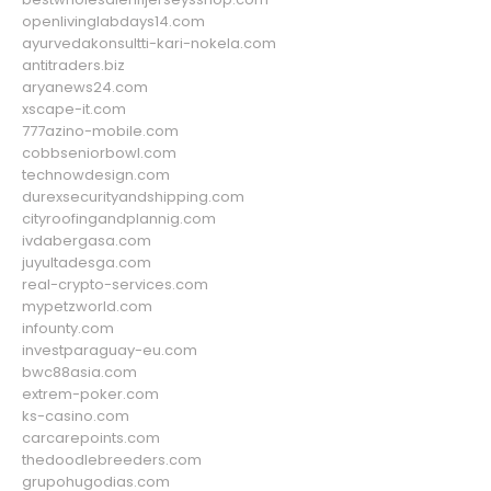
openlivinglabdays14.com
ayurvedakonsultti-kari-nokela.com
antitraders.biz
aryanews24.com
xscape-it.com
777azino-mobile.com
cobbseniorbowl.com
technowdesign.com
durexsecurityandshipping.com
cityroofingandplannig.com
ivdabergasa.com
juyultadesga.com
real-crypto-services.com
mypetzworld.com
infounty.com
investparaguay-eu.com
bwc88asia.com
extrem-poker.com
ks-casino.com
carcarepoints.com
thedoodlebreeders.com
grupohugodias.com