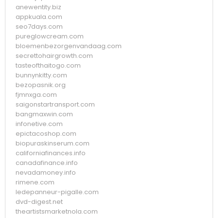
anewentity.biz
appkuala.com
seo7days.com
pureglowcream.com
bloemenbezorgenvandaag.com
secrettohairgrowth.com
tasteofthaitogo.com
bunnynkitty.com
bezopasnik.org
fjmnxga.com
saigonstartransport.com
bangmaxwin.com
infonetive.com
epictacoshop.com
biopuraskinserum.com
californiafinances.info
canadafinance.info
nevadamoney.info
rimene.com
ledepanneur-pigalle.com
dvd-digest.net
theartistsmarketnola.com