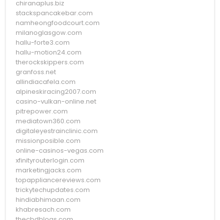
chiranaplus.biz
stackspancakebar.com
namheongfoodcourt.com
milanoglasgow.com
hallu-forte3.com
hallu-motion24.com
therockskippers.com
granfoss.net
allindiacafela.com
alpineskiracing2007.com
casino-vulkan-online.net
pitrepower.com
mediatown360.com
digitaleyestrainclinic.com
missionposible.com
online-casinos-vegas.com
xfinityrouterlogin.com
marketingjacks.com
topappliancereviews.com
trickytechupdates.com
hindiabhimaan.com
khabresach.com
thecbdblogs.com