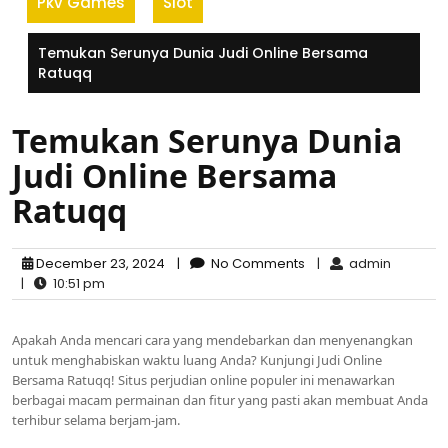
Pkv Games
Slot
Temukan Serunya Dunia Judi Online Bersama
Ratuqq
Temukan Serunya Dunia
Judi Online Bersama
Ratuqq
December 23, 2024
|
No Comments
|
admin
|
10:51 pm
Apakah Anda mencari cara yang mendebarkan dan menyenangkan
untuk menghabiskan waktu luang Anda? Kunjungi Judi Online
Bersama Ratuqq! Situs perjudian online populer ini menawarkan
berbagai macam permainan dan fitur yang pasti akan membuat Anda
terhibur selama berjam-jam.