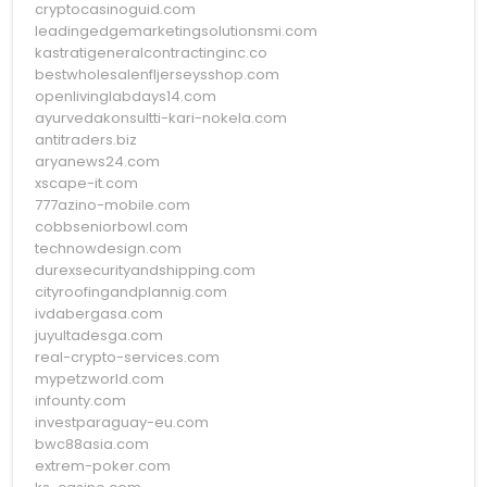
cryptocasinoguid.com
leadingedgemarketingsolutionsmi.com
kastratigeneralcontractinginc.co
bestwholesalenfljerseysshop.com
openlivinglabdays14.com
ayurvedakonsultti-kari-nokela.com
antitraders.biz
aryanews24.com
xscape-it.com
777azino-mobile.com
cobbseniorbowl.com
technowdesign.com
durexsecurityandshipping.com
cityroofingandplannig.com
ivdabergasa.com
juyultadesga.com
real-crypto-services.com
mypetzworld.com
infounty.com
investparaguay-eu.com
bwc88asia.com
extrem-poker.com