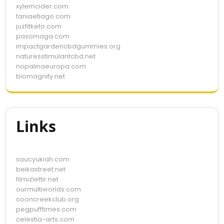
xylemcider.com
taniaetiago.com
juzfitketo.com
pasomaga.com
impactgardencbdgummies.org
naturesstimulantcbd.net
nopalinaeuropa.com
biomagnify.net
Links
saucyukiah.com
beikastreet.net
filmizlettir.net
ourmultiworlds.com
cooncreekclub.org
pegpufftimes.com
celestia-arts.com