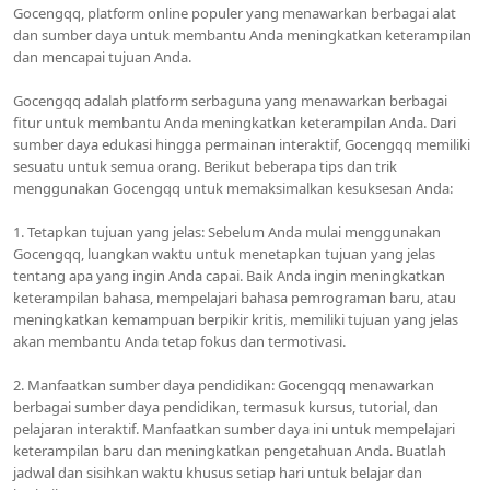
Gocengqq, platform online populer yang menawarkan berbagai alat
dan sumber daya untuk membantu Anda meningkatkan keterampilan
dan mencapai tujuan Anda.
Gocengqq adalah platform serbaguna yang menawarkan berbagai
fitur untuk membantu Anda meningkatkan keterampilan Anda. Dari
sumber daya edukasi hingga permainan interaktif, Gocengqq memiliki
sesuatu untuk semua orang. Berikut beberapa tips dan trik
menggunakan Gocengqq untuk memaksimalkan kesuksesan Anda:
1. Tetapkan tujuan yang jelas: Sebelum Anda mulai menggunakan
Gocengqq, luangkan waktu untuk menetapkan tujuan yang jelas
tentang apa yang ingin Anda capai. Baik Anda ingin meningkatkan
keterampilan bahasa, mempelajari bahasa pemrograman baru, atau
meningkatkan kemampuan berpikir kritis, memiliki tujuan yang jelas
akan membantu Anda tetap fokus dan termotivasi.
2. Manfaatkan sumber daya pendidikan: Gocengqq menawarkan
berbagai sumber daya pendidikan, termasuk kursus, tutorial, dan
pelajaran interaktif. Manfaatkan sumber daya ini untuk mempelajari
keterampilan baru dan meningkatkan pengetahuan Anda. Buatlah
jadwal dan sisihkan waktu khusus setiap hari untuk belajar dan