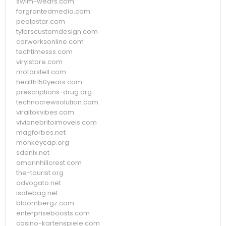
swim-wears.com
forgrantedmedia.com
peolpstar.com
tylerscustomdesign.com
carworksonline.com
techtimesss.com
virylstore.com
motorstell.com
health150years.com
prescriptions-drug.org
technocrewsolution.com
viraltokvibes.com
vivianebritoimoveis.com
magforbes.net
monkeycap.org
sdenix.net
amarinhillcrest.com
the-tourist.org
advogato.net
isafebag.net
bloombergz.com
enterpriseboosts.com
casino-kartenspiele.com