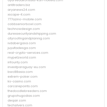
ayurvedakonsultti-kari-nokela.com
antitraders.biz
aryanews24.com
xscape-it.com
777azino-mobile.com
cobbseniorbowl.com
technowdesign.com
durexsecurityandshipping.com
cityroofingandplannig.com
ivdabergasa.com
juyultadesga.com
real-crypto-services.com
mypetzworld.com
infounty.com
investparaguay-eu.com
bwc88asia.com
extrem-poker.com
ks-casino.com
carcarepoints.com
thedoodlebreeders.com
grupohugodias.com
deqair.com
techsilvers.com