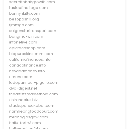
secrettohairgrowth.com
tasteofthaitogo.com
bunnynkitty.com
bezopasnik.org
fjmnxga.com
saigonstartransport.com
bangmaxwin.com
infonetive.com
epictacoshop.com
biopuraskinserum.com
californiafinances.info
canadafinance.info
nevadamoney.info
rimene.com
ledepanneur-pigalle.com
dvd-digest.net
theartistsmarketnola.com
chiranaplus.biz
stackspancakebar.com
namheongfoodcourt.com
milanoglasgow.com
hallu-forte3.com
hallu-motion24.com