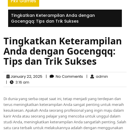
Pkv Games
Tingkatkan Keterampilan Anda dengan
Gocengqq: Tips dan Trik Sukses
Tingkatkan Keterampilan
Anda dengan Gocengqq:
Tips dan Trik Sukses
January 22, 2025
|
No Comments
|
admin
|
3:16 am
Di dunia yang serba cepat saat ini, tetap menjadi yang terdepan dan
terus meningkatkan keterampilan Anda sangat penting untuk meraih
kesuksesan. Apakah Anda seorang profesional yang ingin maju dalam
karir Anda atau seorang pelajar yang mencoba untuk unggul dalam
studi Anda, meningkatkan keterampilan Anda sangatlah penting. Salah
satu cara terbaik untuk melakukannya adalah dengan menggunakan