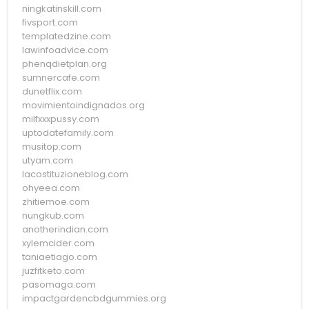
ningkatinskill.com
fivsport.com
templatedzine.com
lawinfoadvice.com
phenqdietplan.org
sumnercafe.com
dunetflix.com
movimientoindignados.org
milfxxxpussy.com
uptodatefamily.com
musitop.com
utyam.com
lacostituzioneblog.com
ohyeea.com
zhitiemoe.com
nungkub.com
anotherindian.com
xylemcider.com
taniaetiago.com
juzfitketo.com
pasomaga.com
impactgardencbdgummies.org