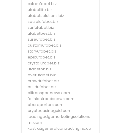
extraufabet.biz
ufabetlife.biz
ufabetsolutions.biz
socialufabet.biz
surfufabet.biz
ufabetbest.biz
sureufabet.biz
customufabet.biz
storyufabet.biz
epicufabet.biz
crystalufabet.biz
ufabetok.biz
everufabet.biz
crowdufabet.biz
buildufabet.biz
alltransportnews.com
fashiontrandsnews.com
bbcreporters.com
cryptocasinoguid.com
leadingedgemarketingsolutions
mi.com
kastratigeneralcontractinginc.co