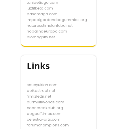
taniaetiago.com
juzfitketo.com
pasomaga.com
impactgardencbdgummies.org
naturesstimulantcbd.net
nopalinaeuropa.com
biomagnify.net
Links
saucyukiah.com
beikastreet.net
filmizlettir.net
ourmultiworlds.com
cooncreekclub.org
pegpufftimes.com
celestia-arts.com
forumchampions.com