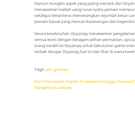
Namun mungkin aspek yang paling menarik dari Doyan
menawarkan hadiah uang tunai nyata, pemain mempun
sekaligus berpotensi memenangkan sejumlah besar uang
pemain kasual yang mencari kesenangan dan kegembir
Secara keseluruhan, Doyanqq menawarkan pengalaman
semua level. Dengan beragam pilihan permainan, opsi
orang beralih ke Doyanqq untuk kebutuhan game onli
terbaik dengan Doyanqq hari ini dan lihat di mana ke
Tags:
pkv games
Post
Dari Permainan Papan Tradisional hingga Sensasi Di
Bangkitnya Ludoqq
navigation