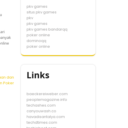
pkv games
situs pkv games
au
pkv
pkv games
pkv games bandarqq
ari
poker online
banyak
dominoqq
nline
poker online
Links
aan dan
n Poker
baeckereiweber.com
peoplemagazine.info
techashes.com
canyouwash.co
havadisantalya.com
techdtimes.com