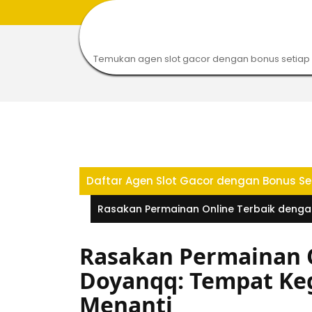
Skip
to
content
Temukan agen slot gacor dengan bonus setiap 
Daftar Agen Slot Gacor dengan Bonus Set
Rasakan Permainan Online Terbaik deng
Rasakan Permainan 
Doyanqq: Tempat Ke
Menanti