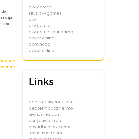
pkv games
f dan
situs pkv games
pa saja
pkv
i ini
pkv games
pkv games bandarqq
poker online
dominoqq
poker online
Taruhan
ntasanqq
Links
baeckereiweber.com
peoplemagazine.info
techashes.com
canyouwash.co
havadisantalya.com
techdtimes.com