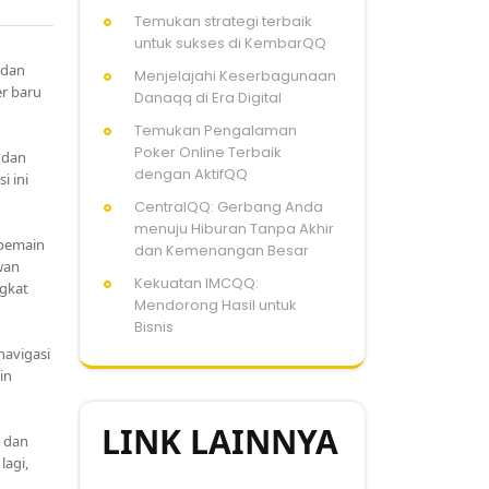
Temukan strategi terbaik
untuk sukses di KembarQQ
 dan
Menjelajahi Keserbagunaan
r baru
Danaqq di Era Digital
Temukan Pengalaman
Poker Online Terbaik
 dan
dengan AktifQQ
i ini
CentralQQ: Gerbang Anda
menuju Hiburan Tanpa Akhir
 pemain
dan Kemenangan Besar
wan
Kekuatan IMCQQ:
ngkat
Mendorong Hasil untuk
Bisnis
avigasi
in
LINK LAINNYA
 dan
lagi,