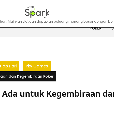
HOME
PKV GAMES
SLOT
CASI
hari. Mainkan slot dan dapatkan peluang menang besar dengan be
POKER
S
iap Hari
Pkv Games
raan dan Kegembiraan Poker
a Ada untuk Kegembiraan da