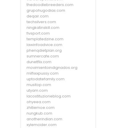
thedoodlebreeders.com
grupohugodias.com
deqair.com
techsilvers.com
ningkatinskill.com
fivsport.com
templatedzine.com
lawinfoadvice.com
phenqdietplan.org
sumnercafe.com
dunetflix.com
movimientoindignados.org
milfxxxpussy.com
uptodatefamily.com
musitop.com
utyam.com
lacostituzioneblog.com
ohyeea.com
zhitiemoe.com
nungkub.com
anotherindian.com
xylemcider.com